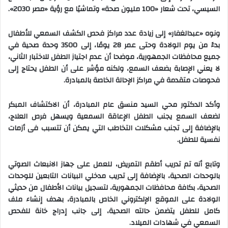
السيسي، تحت شعار «100 مليون صحة» وتماشيًا مع رؤية «مصر 2030».
ونوه «عبدالغفار» إلى زيادة عدد مراكز فحص الكشف السمعي للأطفال
بدءً من يوم الولادة وحتى عمر 28 يومًا، إلى 3500 وحدة صحية في
جميع محافظات الجمهورية، موضحا أن عدم اجتياز الطفل للاختبار الثاني،
لا يعني الإصابة بضعف السمع، ولكنه مؤشر على أن الطفل يحتاج إلى
فحوصات متقدمة في مراكز الإحالة الخاصة بالمبادرة.
وأكد الدكتور محي السيد منسق عام المبادرة، أن الاكتشاف المبكر
لضعف السمع يجنب الطفل الإعاقة السمعية ويسهل فرص العلاج،
بالإضافة إلى تجنب مشكلات التخاطب التي يمكن أن تتسبب فى أزمات
نفسية للطفل.
وتابع أنه تم تدريب أطقم التمريض، للعمل على جهاز الانبعاث الصوتي
بالوحدات الصحية، بالإضافة إلى تدريب مدخلي البيانات التابعين للوحدات
الصحية، بكافة محافظات الجمهورية، لتسجيل بيانات الأطفال من حديثي
الولادة على الموقع الإلكتروني الخاص بالمبادرة، بهدف إنشاء ملف
كامل للطفل يتضمن حالته الصحية، إلى جانب إدراج خانة للفحص
السمعي في شهادات الميلاد.