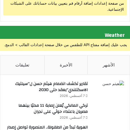
أ
من صفحة إعدادات إضافة أرقام قم بتعيين بيانات حساباتك على الشبكات
د
س
الإجتماعية.
ا
م
ء
ا
ع
ك
ل
ب
Weather
ي
ا
ه
ل
يجب عليك إضافة مفتاح API للطقس من خلال صفحة إعدادات القالب > الدمج.
ز
م
ا
الأشهر
الأخيرة
تعليقات
ل
ك
ا
تقارير تكشف انضمام هيثم حسن ل”سيلتيك
س
الاسكتلندي”بعقد حتى 2030
ت
7 أغسطس، 2026
ق
ب
تركي المالكي يُعلن إصابة 11 مدنيًا بينهما
ل
مصريان باعتداء حوثي على نجران
ت
7 أغسطس، 2026
أ
الهوية تبدأ من الطفولة.. المنصورة تواصل إصدار
ك