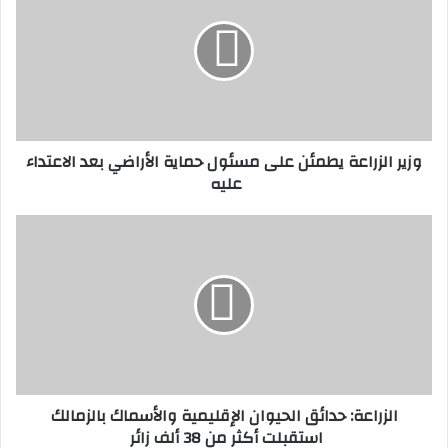
ي
ر
ا
ل
ز
ر
ا
وزير الزراعة يطمئن على مسئول حماية الأراضي بعد الاعتداء
ع
عليه
ة
ي
ط
ا
م
ل
ئ
ز
ن
ر
ع
ا
ل
ع
ى
ة
م
:
س
ح
الزراعة: حدائق الحيوان الإقليمية والأسماك بالزمالك
ئ
د
استقبلت أكثر من 38 ألف زائر
و
ا