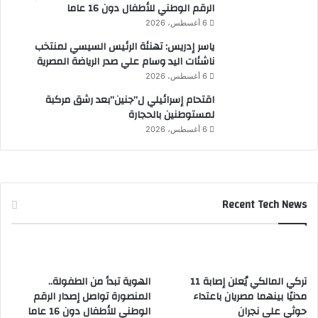
الرقم الوطني للأطفال دون 16 عاما
ث
6 أغسطس، 2026
ر
م
ياسر إدريس: تهنئة الرئيس السيسي لمنتخب
ن
ناشئات اليد وسام علي صدر الرياضة المصرية
3
6 أغسطس، 2026
8
اقتحام إسرائيلي ل”جنين”بعد رشق مركبة
أ
لمستوطنين بالحجارة
ل
ف
6 أغسطس، 2026
ز
ا
ئ
ر
Recent Tech News
تركي المالكي يُعلن إصابة 11
الهوية تبدأ من الطفولة..
مدنيًا بينهما مصريان باعتداء
المنصورة تواصل إصدار الرقم
حوثي على نجران
الوطني للأطفال دون 16 عاما