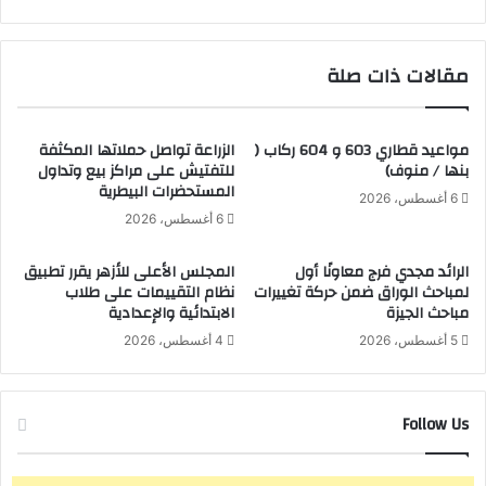
ل
ئ
ح
ق
م
ا
مقالات ذات صلة
ا
ل
ي
ح
ة
ي
ا
و
مواعيد قطاري 603 و 604 ركاب (
الزراعة تواصل حملاتها المكثفة
ل
بنها / منوف)
للتفتيش على مراكز بيع وتداول
ا
المستحضرات البيطرية
أ
ن
6 أغسطس، 2026
ر
ا
6 أغسطس، 2026
ا
ل
ض
إ
الرائد مجدي فرج معاونًا أول
المجلس الأعلى للأزهر يقرر تطبيق
ي
ق
لمباحث الوراق ضمن حركة تغييرات
نظام التقييمات على طلاب
ل
مباحث الجيزة
الابتدائية والإعدادية
ب
ي
5 أغسطس، 2026
4 أغسطس، 2026
ع
م
د
ي
ا
ة
ل
و
Follow Us
ا
ا
ع
ل
ت