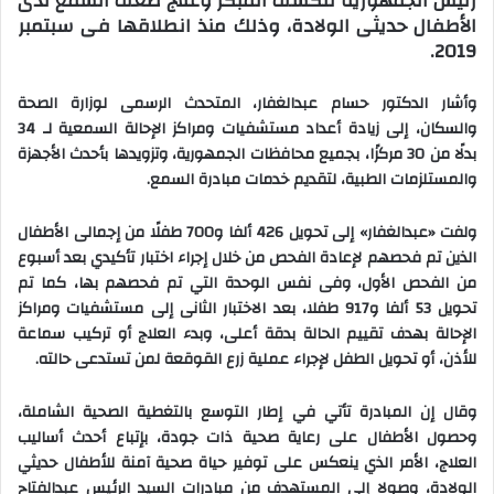
رئيس الجمهورية للكشف المبكر وعلاج ضعف السمع لدى
الأطفال حديثى الولادة، وذلك منذ انطلاقها فى سبتمبر
2019.
وأشار الدكتور حسام عبدالغفار، المتحدث الرسمى لوزارة الصحة
والسكان، إلى زيادة أعداد مستشفيات ومراكز الإحالة السمعية لـ 34
بدلًا من 30 مركزًا، بجميع محافظات الجمهورية، وتزويدها بأحدث الأجهزة
والمستلزمات الطبية، لتقديم خدمات مبادرة السمع.
ولفت «عبدالغفار» إلى تحويل 426 ألفا و700 طفلًا من إجمالى الأطفال
الذين تم فحصهم لإعادة الفحص من خلال إجراء اختبار تأكيدي بعد أسبوع
من الفحص الأول، وفى نفس الوحدة التي تم فحصهم بها، كما تم
تحويل 53 ألفا و917 طفلا، بعد الاختبار الثانى إلى مستشفيات ومراكز
الإحالة بهدف تقييم الحالة بدقة أعلى، وبدء العلاج أو تركيب سماعة
للأذن، أو تحويل الطفل لإجراء عملية زرع القوقعة لمن تستدعى حالته.
وقال إن المبادرة تأتي في إطار التوسع بالتغطية الصحية الشاملة،
وحصول الأطفال على رعاية صحية ذات جودة، بإتباع أحدث أساليب
العلاج، الأمر الذي ينعكس على توفير حياة صحية آمنة للأطفال حديثي
الولادة، وصولا إلى المستهدف من مبادرات السيد الرئيس عبدالفتاح