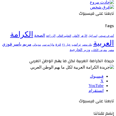
تابعنا على فيسبوك
Tags
الكرامة
الصحة
الزراعة
إسرائيل
الأزهر
الأهلي
التعليم العالي
أشرف صبحي
العربية
مريم ياسر فوزي
ترامب
غزة
مدبولي
بنك مصر
عيار ٢١
مايا مرسي
وزير الخارجية
مصر
معرض الكتاب
جريدة الكرامة العربية لكل ما يهم الوطن العربي
فيسبوك
‫X
‫YouTube
انستقرام
تابعنا على فيسبوك
إنضم لقناتنا