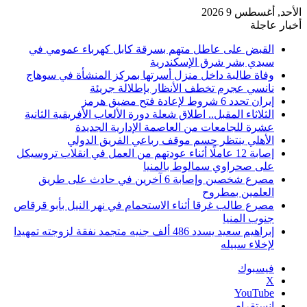
الأحد, أغسطس 9 2026
أخبار عاجلة
القبض على عاطل متهم بسرقة كابل كهرباء عمومي في
سيدي بشر شرق الإسكندرية
وفاة طالبة داخل منزل أسرتها بمركز المنشأة في سوهاج
نانسي عجرم تخطف الأنظار بإطلالة جريئة
إيران تحدد 6 شروط لإعادة فتح مضيق هرمز
الثلاثاء المقبل.. اطلاق شعلة دورة الألعاب الأفريقية الثانية
عشرة للجامعات من العاصمة الإدارية الجديدة
الأهلي ينتظر حسم موقف رباعي الفريق الدولي
إصابة 12 عاملًا أثناء عودتهم من العمل في انقلاب تروسيكل
على صحراوي سمالوط بالمنيا
مصرع شخصين وإصابة 6 آخرين في حادث على طريق
العلمين بمطروح
مصرع طالب غرقا أثناء الاستحمام في نهر النيل بأبو قرقاص
جنوب المنيا
إبراهيم سعيد يسدد 486 ألف جنيه متجمد نفقة لزوجته تمهيدا
لإخلاء سبيله
فيسبوك
‫X
‫YouTube
انستقرام