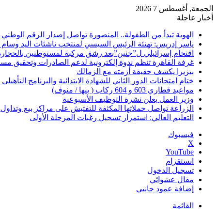
الجمعة, أغسطس 7 2026
أخبار عاجلة
الهوية تبدأ من الطفولة.. المنصورة تواصل إصدار الرقم الوطني للأطف
ياسر إدريس: تهنئة الرئيس السيسي لمنتخب ناشئات اليد وسام
اقتحام إسرائيلي ل”جنين”بعد رشق مركبة لمستوطنين بالحجارة
غرفة القاهرة تنظم ندوة إلكترونية لدعم الصادرات وتحقيق مستهد
بيزيرا يكشف حقيقة أزمته مع الزمالك
ختام امتحانات الدور الثاني للشهادة الابتدائية والبرنامج التأهيلي
مواعيد قطاري 603 و 604 ركاب ( بنها / منوف)
وزير العمل يعلن نشرة التوظيف الأسبوعية
الزراعة تواصل حملاتها المكثفة للتفتيش على مراكز بيع وتداو
التعليم العالي: استمرار تسجيل رغبات المرحلة الأولى
فيسبوك
‫X
‫YouTube
انستقرام
تسجيل الدخول
مقال عشوائي
إضافة عمود جانبي
القائمة