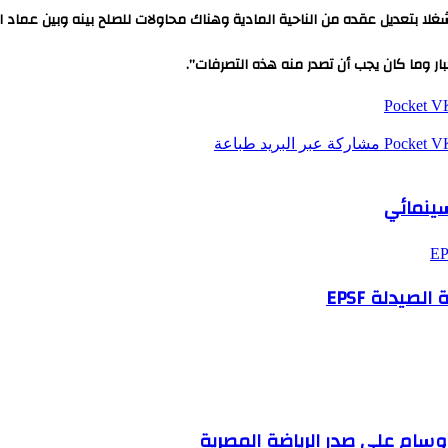
غلا بتعديل عقده من الناحية المادية وهناك محاولات للصلح بينه وبين عماد ا
كبار وما كان يجب أن تصدر منه هذه التصرفات”.
‫Pocket
‫Pocket
مشاركة عبر البريد
طباعة
سينمائي
صيدلة EPSF
وسام علي صدر الرياضة المصرية