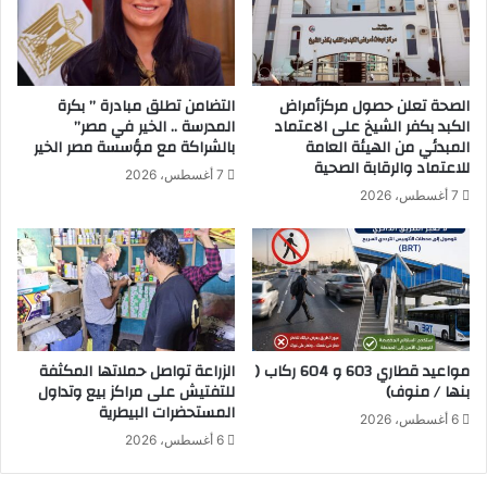
ن
ر
م
ي
ص
ئ
ر
ة
و
"
الصحة تعلن حصول مركزأمراض
التضامن تطلق مبادرة ” بكرة
ك
ف
الكبد بكفر الشيخ على الاعتماد
المدرسة .. الخير في مصر”
ا
ي
المبدئي من الهيئة العامة
بالشراكة مع مؤسسة مصر الخير
ز
أ
للاعتماد والرقابة الصحية
7 أغسطس، 2026
ا
ح
7 أغسطس، 2026
خ
د
س
ث
ت
ظ
ا
ه
ن
و
ر
مواعيد قطاري 603 و 604 ركاب (
الزراعة تواصل حملاتها المكثفة
بنها / منوف)
للتفتيش على مراكز بيع وتداول
المستحضرات البيطرية
6 أغسطس، 2026
6 أغسطس، 2026