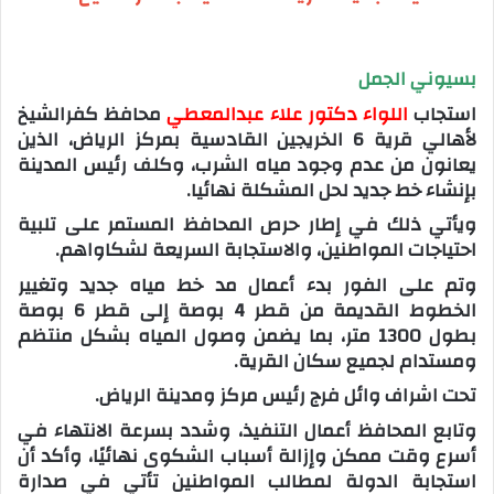
بسيوني الجمل
استجاب
اللواء دكتور علاء عبدالمعطي
محافظ كفرالشيخ
لأهالي قرية 6 الخريجين القادسية بمركز الرياض، الذين
يعانون من عدم وجود مياه الشرب، وكلف رئيس المدينة
بإنشاء خط جديد لحل المشكلة نهائيا.
ويأتي ذلك في إطار حرص المحافظ المستمر على تلبية
احتياجات المواطنين، والاستجابة السريعة لشكاواهم.
وتم على الفور بدء أعمال مد خط مياه جديد وتغيير
الخطوط القديمة من قطر 4 بوصة إلى قطر 6 بوصة
بطول 1300 متر، بما يضمن وصول المياه بشكل منتظم
ومستدام لجميع سكان القرية.
تحت اشراف وائل فرج رئيس مركز ومدينة الرياض.
وتابع المحافظ أعمال التنفيذ، وشدد بسرعة الانتهاء في
أسرع وقت ممكن وإزالة أسباب الشكوى نهائيًا، وأكد أن
استجابة الدولة لمطالب المواطنين تأتي في صدارة