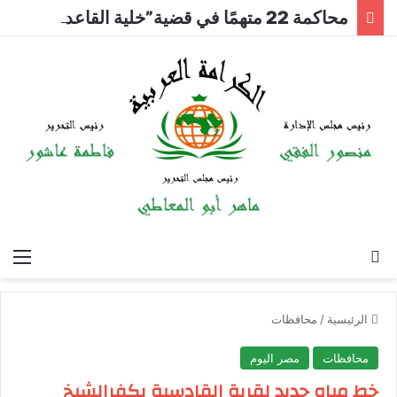
محاكمة 22 متهمًا في قضية”خلية القاعدة بالتجمع”اليوم
بحث عن
الق
الرئيسية
/
محافظات
محافظات
مصر اليوم
خط مياه جديد لقرية القادسية بكفرالشيخ