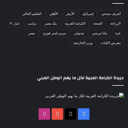
أشرف صبحي
إسرائيل
الأزهر
الأهلي
التعليم العالي
الزراعة
الصحة
الكرامة العربية
بنك مصر
ترامب
عيار ٢١
غزة
مايا مرسي
مدبولي
مريم ياسر فوزي
مصر
معرض الكتاب
وزير الخارجية
جريدة الكرامة العربية لكل ما يهم الوطن العربي
‫X
فيسبوك
‫YouTube
انستقرام