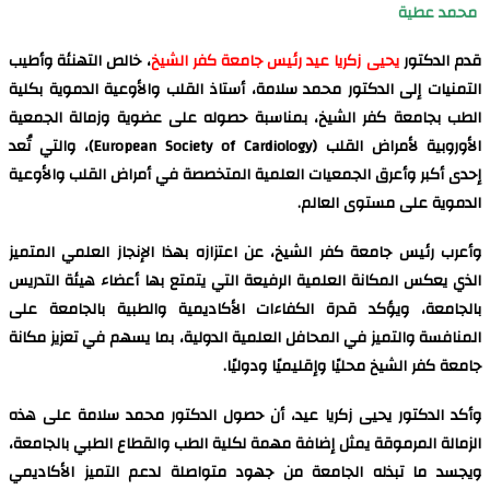
محمد عطية
قدم الدكتور
يحيى زكريا عيد رئيس جامعة كفر الشيخ
، خالص التهنئة وأطيب
التمنيات إلى الدكتور محمد سلامة، أستاذ القلب والأوعية الدموية بكلية
الطب بجامعة كفر الشيخ، بمناسبة حصوله على عضوية وزمالة الجمعية
الأوروبية لأمراض القلب (European Society of Cardiology)، والتي تُعد
إحدى أكبر وأعرق الجمعيات العلمية المتخصصة في أمراض القلب والأوعية
الدموية على مستوى العالم.
وأعرب رئيس جامعة كفر الشيخ، عن اعتزازه بهذا الإنجاز العلمي المتميز
الذي يعكس المكانة العلمية الرفيعة التي يتمتع بها أعضاء هيئة التدريس
بالجامعة، ويؤكد قدرة الكفاءات الأكاديمية والطبية بالجامعة على
المنافسة والتميز في المحافل العلمية الدولية، بما يسهم في تعزيز مكانة
جامعة كفر الشيخ محليًا وإقليميًا ودوليًا.
وأكد الدكتور يحيى زكريا عيد، أن حصول الدكتور محمد سلامة على هذه
الزمالة المرموقة يمثل إضافة مهمة لكلية الطب والقطاع الطبي بالجامعة،
ويجسد ما تبذله الجامعة من جهود متواصلة لدعم التميز الأكاديمي