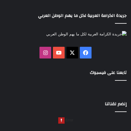
جريدة الكرامة العربية لكل ما يهم الوطن العربي
‫X
فيسبوك
‫YouTube
انستقرام
تابعنا على فيسبوك
إنضم لقناتنا