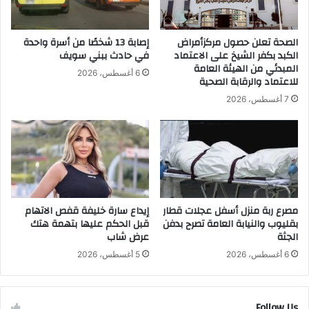
ا
ل
ل
ظ
ص
ل
الصحة تعلن حصول مركزأمراض
إصابة 13 شخصًا من أسرة واحدة
ي
م
الكبد بكفر الشيخ على الاعتماد
في حادث ببني سويف
ف
ف
المبدئي من الهيئة العامة
6 أغسطس، 2026
ي
للاعتماد والرقابة الصحية
غ
7 أغسطس، 2026
ز
ة
ك
م
ا
ح
د
مصرع ربة منزل أسفل عجلات قطار
إيداع سارة خليفة قفص الاتهام
ث
بقليوب والنيابة العامة تصرح بدفن
قبل الحكم عليها بتهمة هتك
ف
الجثة
عرض شاب
ي
س
6 أغسطس، 2026
5 أغسطس، 2026
و
ر
ي
Follow Us