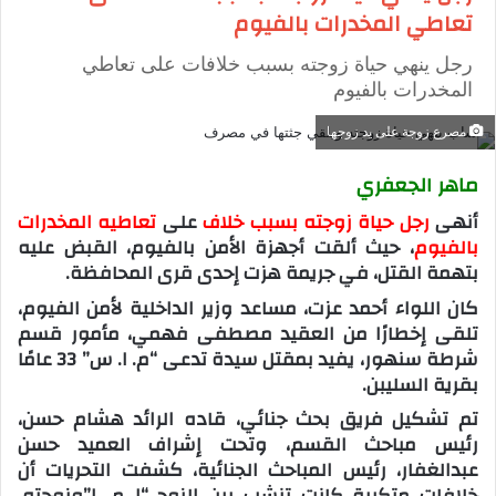
تعاطي المخدرات بالفيوم
رجل ينهي حياة زوجته بسبب خلافات على تعاطي
المخدرات بالفيوم
مصرع زوجة على يد زوجها
ماهر الجعفري
أنهى
رجل حياة زوجته بسبب خلاف
على
تعاطيه المخدرات
بالفيوم
، حيث ألقت أجهزة الأمن بالفيوم، القبض عليه
بتهمة القتل، في جريمة هزت إحدى قرى المحافظة.
كان اللواء أحمد عزت، مساعد وزير الداخلية لأمن الفيوم،
تلقى إخطارًا من العقيد مصطفى فهمي، مأمور قسم
شرطة سنهور، يفيد بمقتل سيدة تدعى “م. ا. س” 33 عامًا
بقرية السليبن.
تم تشكيل فريق بحث جنائي، قاده الرائد هشام حسن،
رئيس مباحث القسم، وتحت إشراف العميد حسن
عبدالغفار، رئيس المباحث الجنائية، كشفت التحريات أن
خلافات متكررة كانت تنشب بين الزوج “ل.م. ا”وزوجته،