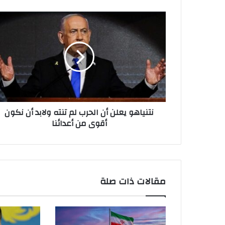
ن
ت
ن
ي
ا
ه
و
ي
ع
نتنياهو يعلن أن الحرب لم تنته ولابد أن نكون
ل
أقوى من أعدائنا
ن
أ
ن
ا
ل
ح
مقالات ذات صلة
ر
ب
ل
م