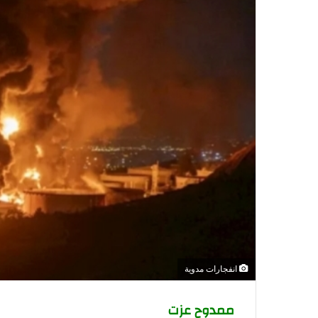
انفجارات مدوية
ممدوح عزت