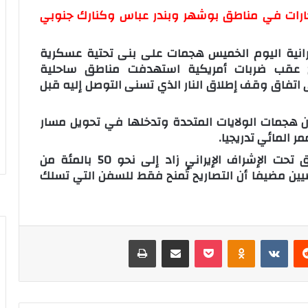
رات
في مناطق بوشهر وبندر عباس وكنارك جنوبي
نية اليوم الخميس هجمات على بنى تحتية عسكرية
ج عقب ضربات أمريكية استهدفت مناطق ساحلية
 اتفاق وقف إطلاق النار الذي تسنى التوصل إليه قبل
 إن هجمات الولايات المتحدة وتدخلها في تحويل مسار
ر المائي تدريجيا.
أوضح الحرس أن عدد السفن العابرة للمضيق تحت الإشراف الإيراني زاد إلى نحو 50 بالمئة من
يين مضيفا أن التصاريح تُمنح فقط للسفن التي تسلك
‏Reddit
‏VKontakte
Odnoklassniki
‫Pocket
مشاركة عبر البريد
طباعة