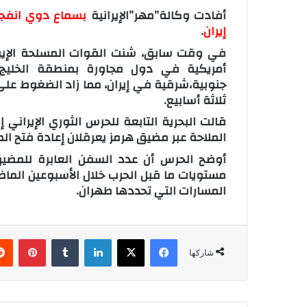
أفادت وكالة”مهر”الإيرانية
بسماع دوي انفجا
إيران
.
في وقت سابق، شنت القوات المسلحة الإيرا
أمريكية في دول مجاورة بمنطقة الخلي
جنوبية،شرقية في إيران، مما زاد الضغوط على
ثلاثة أسابيع.
قالت البحرية التابعة للحرس الثوري الإيراني
الملاحة عبر مضيق هرمز يعرقلان إعادة فتح المم
مستويات ما قبل الحرب خلال الأسبوعين الماض
المسارات التي تحددها طهران.
فيسبوك
‫X
لينكدإن
‏Tumblr
بينتيريست
شاركها