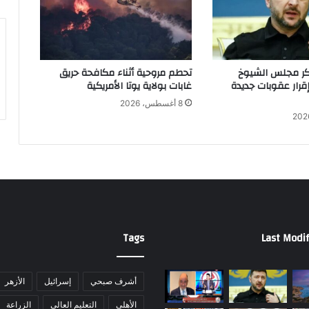
ا
ل
ض
ر
ب
كر مجلس الشيوخ
تحطم مروحية أثناء مكافحة حريق
ع
إقرار عقوبات جديدة
غابات بولاية يوتا الأمريكية
ل
8 أغسطس، 2026
ى
ف
ت
ا
ة
ج
ا
ر
ت
Tags
Last Modif
ه
ب
ا
ل
أشرف صبحي
إسرائيل
الأزهر
ب
الأهلي
التعليم العالي
الزراعة
ح