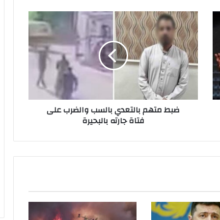
ض
ب
ط
م
ت
ه
م
ب
ا
ضبط متهم بالتعدي بالسب والضرب على
ل
فتاة جارته بالبحيرة
ت
ع
د
ي
ب
ا
ل
س
ب
و