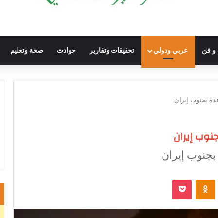
 و فن
عربي ودولي
تحقيقات وتقارير
حوادث
صحة وتعليم
دة بجنوب إيران
نوب إيران
جنوب إيران
VKontak
Odnoklassniki
‫Pocket