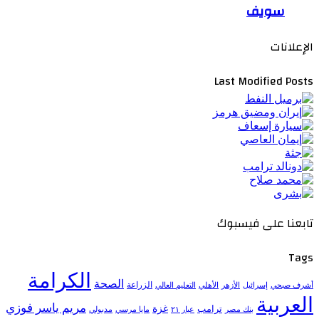
سويف
الإعلانات
Last Modified Posts
تابعنا على فيسبوك
Tags
الكرامة
الصحة
الزراعة
إسرائيل
الأزهر
الأهلي
التعليم العالي
أشرف صبحي
العربية
مريم ياسر فوزي
ترامب
غزة
مدبولي
بنك مصر
عيار ٢١
مايا مرسي