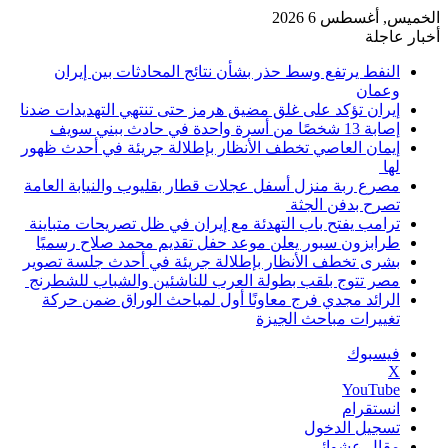
الخميس, أغسطس 6 2026
أخبار عاجلة
النفط يرتفع وسط حذر بشأن نتائج المحادثات بين إيران
وعمان
إيران تؤكد على غلق مضيق هرمز حتى تنتهي التهديدات ضدنا
إصابة 13 شخصًا من أسرة واحدة في حادث ببني سويف
إيمان العاصي تخطف الأنظار بإطلالة جريئة في أحدث ظهور
لها
مصرع ربة منزل أسفل عجلات قطار بقليوب والنيابة العامة
تصرح بدفن الجثة
ترامب يفتح باب التهدئة مع إيران في ظل تصريحات متباينة
طرابزون سبور يعلن موعد حفل تقديم محمد صلاح رسميًا
بشرى تخطف الأنظار بإطلالة جريئة في أحدث جلسة تصوير
مصر تتوج بلقب بطولة العرب للناشئين والشباب للشطرنج
الرائد مجدي فرج معاونًا أول لمباحث الوراق ضمن حركة
تغييرات مباحث الجيزة
فيسبوك
‫X
‫YouTube
انستقرام
تسجيل الدخول
مقال عشوائي