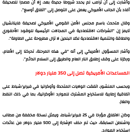
وأشارت إلى أن ترامب لم يحدد شروطا جديدة بعد، إلا أن مصدرا للصحيفة
أفاد بأن الجانب الأميركي يعمل على التوصل إلى “اتفاق أوسع”.
وقال متحدث باسم مجلس الأمن القومي الأميركي لصحيفة فاينانشيال
تايمز إن “الشراكات الاقتصادية في المجالات الرئيسية للوقود الأحفوري
والطاقة والتنمية الاقتصادية لكلا البلدين لا تزال مطروحة على الطاولة”.
وأشار المسؤول الأمريكي إلى أنه “في هذه المرحلة، تحركنا إلى الأمام،
وركزنا على وقف إطلاق النار العام والطريق إلى السلام الدائم”.
المساعدات الأمريكية تصل إلى 350 مليار دولار
وبحسب المنشور، اتفقت الولايات المتحدة وأوكرانيا في فبراير/شباط على
اتفاقية إطارية للاستخراج المشترك للموارد الأوكرانية، بما في ذلك النفط
والغاز.
وكان الاتفاق مؤرخا في 25 فبراير/شباط، ويمثل نسخة مخففة من مطالب
واشنطن السابقة، حيث تم حذف الإشارة إلى 500 مليار دولار من عائدات
استخراج الموارد.