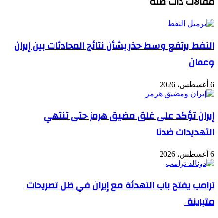
مقالات ذات صلة
النفط يرتفع وسط حذر بشأن نتائج المحادثات بين إيران
وعمان
6 أغسطس، 2026
إيران تؤكد على غلق مضيق هرمز حتى تنتهي
التهديدات ضدنا
6 أغسطس، 2026
ترامب يفتح باب التهدئة مع إيران في ظل تصريحات
متباينة