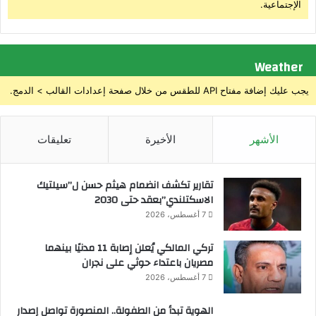
الإجتماعية.
H
o
r
i
Weather
z
o
يجب عليك إضافة مفتاح API للطقس من خلال صفحة إعدادات القالب > الدمج.
n
E
u
الأشهر
الأخيرة
تعليقات
r
o
p
تقارير تكشف انضمام هيثم حسن ل”سيلتيك
e
الاسكتلندي”بعقد حتى 2030
7 أغسطس، 2026
تركي المالكي يُعلن إصابة 11 مدنيًا بينهما
مصريان باعتداء حوثي على نجران
7 أغسطس، 2026
الهوية تبدأ من الطفولة.. المنصورة تواصل إصدار