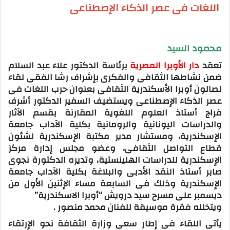
اللغات فى عصر الذكاء الإصطناعى
محمود السيد
تعقد
دار الأوبرا المصرية
برئاسة الدكتور علاء عبد السلام
ضمن نشاطها الثقافى والفكرى بإشراف رشا الفقى لقاء
لصالون أوبرا الأسكندرية الثقافى بعنوان حرب اللغات فى
عصر الذكاء الإصطناعى ويستضيف السفير الدكتور أشرف
فراج أستاذ العلوم اللغوية المقارنة بقسم الآثار
والدراسات اليونانية والرومانية بكلية الآداب جامعة
الإسكندرية، ومستشار مدير مكتبة الإسكندرية لشئون
قطاع التواصل الثقافى، وعضو مجلس إدارة مركز
الإسكندرية للدراسات الهلينستية، وتديره الدكتورة نجوى
صابر أستاذ النقد الأدبى والبلاغة بكلية الآداب جامعة
الإسكندرية وذلك فى السابعة مساء الإثنين الأول من
ديسمبر على مسرح سيد درويش “أوبرا الاسكندرية”
ويتخلله فقرة موسيقة للفنان محمد منصور .
يأتى اللقاء فى إطار سعى وزارة الثقافة نحو الإرتقاء