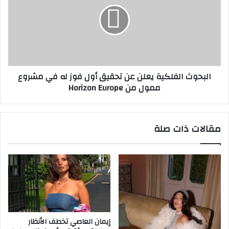
ب
م
ح
ل
و
ا
ث
ت
ا
ا
ل
ل
ف
البحوث الفلكية يعلن عن تحقيق أول فوز له في مشروع
ت
ل
ممول من Horizon Europe
ف
ك
ت
ي
ي
ة
ش
ي
مقالات ذات صلة
ل
ع
م
ل
ت
ن
ا
ع
ب
ن
ع
ت
ة
ح
ت
ق
ط
ي
إيمان العاصي تخطف الأنظار
ب
ق