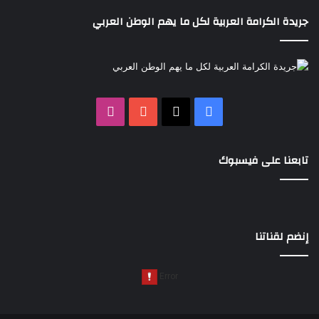
جريدة الكرامة العربية لكل ما يهم الوطن العربي
‫X
فيسبوك
‫YouTube
انستقرام
تابعنا على فيسبوك
إنضم لقناتنا