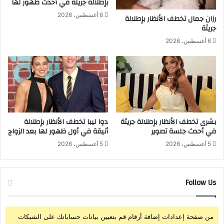
بإطلالة جريئة في أحدث ظهور لها
ي
أ
6 أغسطس، 2026
رزان جمال تخطف الأنظار بإطلالة
ق
و
جريئة
ق
ل
ا
ف
6 أغسطس، 2026
ن
و
و
ز
ن
ل
ا
ه
ل
ف
ع
ي
م
م
بشرى تخطف الأنظار بإطلالة جريئة
دوا ليبا تخطف الأنظار بإطلالة
ل
ش
في أحدث جلسة تصوير
أنيقة في أول ظهور لها بعد الزواج
ا
ر
ل
5 أغسطس، 2026
5 أغسطس، 2026
و
ج
ع
د
م
ي
م
Follow Us
د
و
ل
م
من صفحة إعدادات إضافة أرقام قم بتعيين بيانات حساباتك على الشبكات
ن