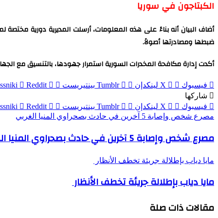
الكبتاجون في سوريا
ضبطها ومصادرتها أصولاً.
أكدت إدارة مكافحة المخدرات السورية استمرار جهودها، بالتنسيق مع الجهات 
فيسبوك
‫X
لينكدإن
بينتيريست
ssniki
شاركها
فيسبوك
‫X
لينكدإن
بينتيريست
ssniki
مصرع شخص وإصابة 5 آخرين في حادث بصحراوي المنيا الغربي
مصرع شخص وإصابة 5 آخرين في حادث بصحراوي المنيا الغربي
مايا دياب بإطلالة جريئة تخطف الأنظار
مايا دياب بإطلالة جريئة تخطف الأنظار
مقالات ذات صلة