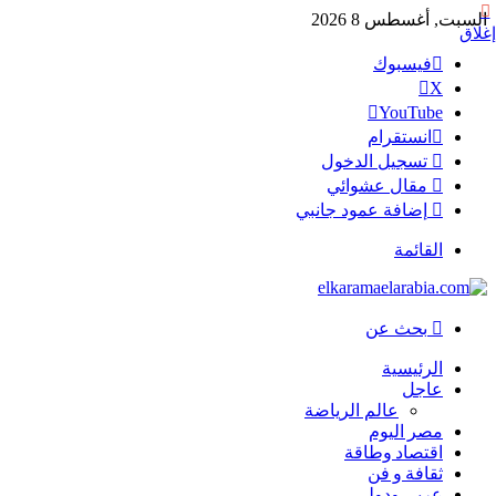
السبت, أغسطس 8 2026
إغلاق
فيسبوك
‫X
‫YouTube
انستقرام
تسجيل الدخول
مقال عشوائي
إضافة عمود جانبي
القائمة
بحث عن
الرئيسية
عاجل
عالم الرياضة
مصر اليوم
اقتصاد وطاقة
ثقافة و فن
عربي ودولي