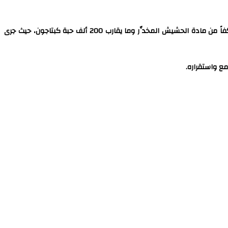
أضاف البيان أنه بناءً على هذه المعلومات، أرسلت المديرية دورية مختصة لمعاينة الموقع والبدء بعملية التفتيش، وخلال تنفيذ المهمة، عُثر على 324 كفاً من مادة الحشيش المخدِّر وما يقارب 200 ألف حبة كبتاجون، حيث جرى
مع واستقراره.