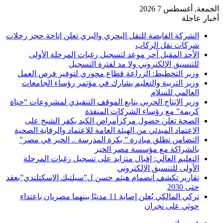
الجمعة, أغسطس 7 2026
أخبار عاجلة
الشركة القابضة للنقل البحري والبري تعلن إتاحة حجز رحلات
شركات نقل الركاب
الأحد المقبل آخر موعد لتسجيل رغبات المرحلة الأولى
للتنسيق الإلكتروني ولا مد لفترة التسجيل
وزير التخطيط: الزراعة قطاع محوري لتوفير فرص العمل
وزير التربية والتعليم يشارك في مؤتمر رؤساء الجامعات
العالمي للسلام
وزير الإنتاج الحربي يتابع الموقف التنفيذي لمشروعات “حياة
كريمة” مع رؤساء الشركات المنفذة
الصحة تعلن حصول مركزأمراض الكبد بكفر الشيخ على
الاعتماد المبدئي من الهيئة العامة للاعتماد والرقابة الصحية
التضامن تطلق مبادرة ” بكرة المدرسة .. الخير في مصر”
بالشراكة مع مؤسسة مصر الخير
التعليم العالي: إقبال متزايد على تسجيل رغبات المرحلة
الأولى للتنسيق الإلكتروني
تقارير تكشف انضمام هيثم حسن ل”سيلتيك الاسكتلندي”بعقد
حتى 2030
تركي المالكي يُعلن إصابة 11 مدنيًا بينهما مصريان باعتداء
حوثي على نجران