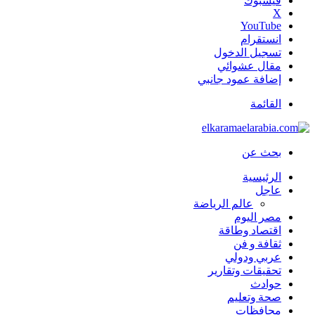
فيسبوك
‫X
‫YouTube
انستقرام
تسجيل الدخول
مقال عشوائي
إضافة عمود جانبي
القائمة
بحث عن
الرئيسية
عاجل
عالم الرياضة
مصر اليوم
اقتصاد وطاقة
ثقافة و فن
عربي ودولي
تحقيقات وتقارير
حوادث
صحة وتعليم
محافظات