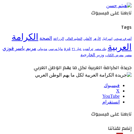
تابعنا على فيسبوك
Tags
الكرامة
الصحة
الزراعة
إسرائيل
الأزهر
الأهلي
التعليم العالي
أشرف صبحي
العربية
مريم ياسر فوزي
ترامب
غزة
مدبولي
بنك مصر
عيار ٢١
مايا مرسي
وزير الخارجية
مصر
معرض الكتاب
جريدة الكرامة العربية لكل ما يهم الوطن العربي
فيسبوك
‫X
‫YouTube
انستقرام
تابعنا على فيسبوك
إنضم لقناتنا