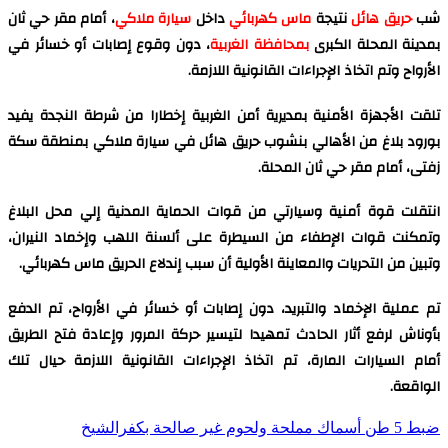
شب
حريق هائل
نتيجة
ماس كهربائي
داخل
سيارة ملاكي
، أمام مقر حي ثان
بمدينة المحلة الكبرى
بمحافظة الغربية
، دون وقوع إصابات أو خسائر في
الأرواح وتم اتخاذ الإجراءات القانونية اللازمة.
تلقت الأجهزة الأمنية بمديرية أمن الغربية إخطارا من شرطة النجدة يفيد
بورود بلاغ من الأهالي بنشوب حريق هائل في سيارة ملاكي بمنطقة سكة
زفتى، أمام مقر حي ثان المحلة.
انتقلت قوة أمنية وسيارتي من قوات الحماية المدنية إلي محل البلاغ
وتمكنت قوات الإطفاء من السيطرة على ألسنة اللهب وإخماد النيران،
وتبين من التحريات والمعاينة الأولية أن سبب إندلاع الحريق ماس كهربائي.
تم عملية الإخماد والتبريد، دون إصابات أو خسائر في الأرواح، تم الدفع
بأوناش لرفع أثار الحادث تمهيدا لتيسير حركة المرور وإعادة فتح الطريق
أمام السيارات المارة، تم اتخاذ الإجراءات القانونية اللازمة حيال تلك
الواقعة.
ضبط 5 طن أسماك مملحة ولحوم غير صالحة بكفرالشيخ