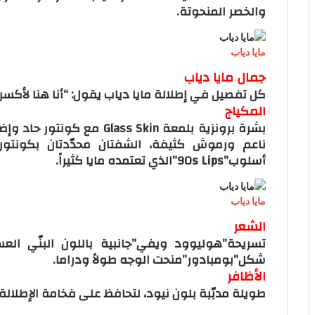
والخصر المنحوتة.
مايا دياب
جمال مايا دياب
كل تفصيل في إطلالة مايا دياب يقول: “أنا هنا لأكسر 
المكياج
بشرة برونزية بلمعة Glass Skin 
ناعم ورموش كثيفة، الشفتان محدّدتان بكونتور
أسلوب”90s Lips”الذي تعتمده مايا كثيراً.
مايا دياب
الشعر
تسريحة”هوليوود ويفي”جانبية باللون البنّي الع
شكل”بومبادور”منحت الوجه طولاً ودراما.
الأظافر
طويلة مدبّبة بلون نيود، لتحافظ على فخامة الإطلال
ف
ل
ب
O