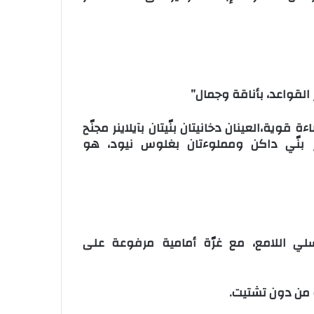
القواعد، بأناقة وجمال”
مع كونتور حاد وإضاءة قوية،العينان دخانيتان بنّيتان بآيلاينر مجنّح
 بنّي داكن ومملوءتان بغلوس نيود، هو
سلي اللامع، مع غرّة أمامية مرفوعة على
ة من دون تشتيت.