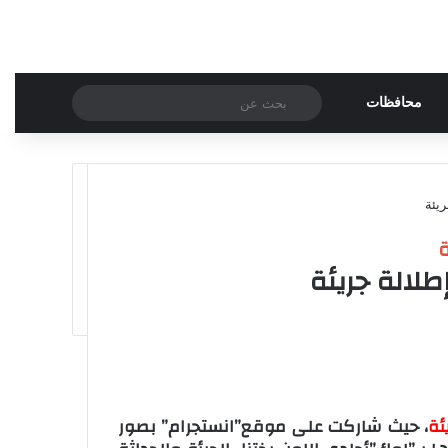
بحث
مقال عشوائي
محافظات
عن
ريئة
ة
طلالة جريئة
ئة
، حيث شاركت على موقع”انستجرام” بصور