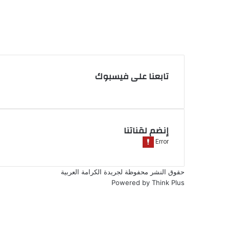
فيسبوك
‫X
‫YouTube
انستقرام
تابعنا على فيسبوك
إنضم لقناتنا
حقوق النشر محفوظة لجريدة الكرامة العربية
Powered by
Think Plus
فيسبوك
‫X
‫YouTube
انستقرام