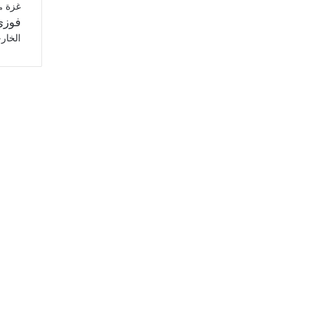
غزة
م
فوزي
الخار