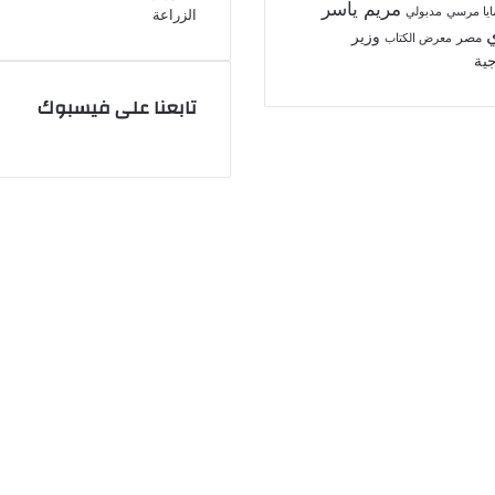
مريم ياسر
مدبولي
ايا مرسي
ش
وزير
مصر
معرض الكتاب
ي
جية
خ
ي
تابعنا على فيسبوك
ش
ي
د
ب
ا
ل
م
ش
ا
ر
ك
ة
ا
ل
م
ج
ت