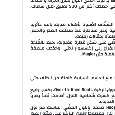
بـ”لوك”أحادي اللون يختزل الجرأة والحداثة
في الموضة، الصور التي نشرتها عبر حسابها الرسمي حصدت أكثر من 500 تعليق خلال ساعات،
Cats” كاملاً من التول الشفّاف الأسود بأكمام طويلة،ياقة دائرية
ة اعتمدت على تفريغات Cut-Out هندسية وغير متناظرة عند منطقة الصدر والخصر،
ة بحمّالات رفيعة.
ضّي على شكل قطرة مقلوبة، يحيط بالفُتحة
ت الفراغ إلى إكسسوار نحتي، وحدّدت منطقة
ثل Mugler.
ما منح الجسم انسيابية كاملة من الكتف حتى
نسّقت”اللوك”مع بوت جلد أسود لامع يصل إلى ما فوق الركبة Over-th-Knee Boots، بكعب رفيع
Pointe، خامة الجلد اللامع كسرت شفافية التول، أضافت ثقلاً بصرياً
من ناحية الإكسسوار، اكتفت مايا بأقراط دائرية Hoops ضخمة باللون الفضّي، تماشت مع لون
كان مقصوداً لإبقاء التركيز على قصّة الصدر