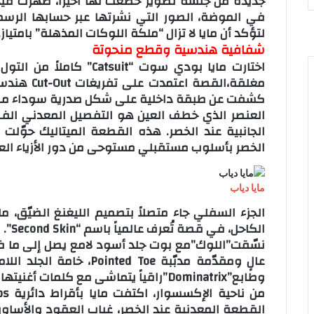
جديدة من جلسة تصوير خضعت لها أخيراً، ظهرت فيها 
س
k
s
ت
t
s
لتؤكد أن مايا لا تزال “ملكة اللوكات المذهلة” بامتياز.
n
e
شفافية هندسية وقطع منحوتة
i
اختارت مايا بودي سوت “uit
k
مغلقة،القص
i
كشفت عن طبقة داخلية على شكل صدرية سوداء مطفأ
العنصر الذي خطف العين هو التفصيل المعدني الف
الجانبية عند الخصر. هذه القطعة الميتاليك حوّل
الخصر بأسلوب مستقبلي مستوحى من دور الأزياء العالمية م
مايا دياب
الجزء السفلي جاء متصلاً بتصميم الليغنغ الضيّق، 
الكاحل، في قصة تُعرف عالمياً باسم “Second Skin”.
عالٍ ومقدّمة مدبّبة d Toe
وطابع”Dominatrix”راقياً يتماشى مع كلمات أغنيتها الجديدة.
القطعة المعدنية عند الخصر، غياب العقود والأساور 