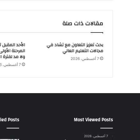
ن
ي
ن
مقالات ذات صلة
ف
ى
ز
بحث تعزيز التعاون مع تشاد في
الأحد المقبل 
ي
مجالات التعليم العالي
المرحلة الأولى
ا
ولا مد لفترة 
د
7 أغسطس، 2026
7 أغسطس، 2026
ب
ك
ي
ر
ب
ا
ل
أ
و
ied Posts
Most Viewed Posts
ب
ر
7 أغسطس، 2026
ا