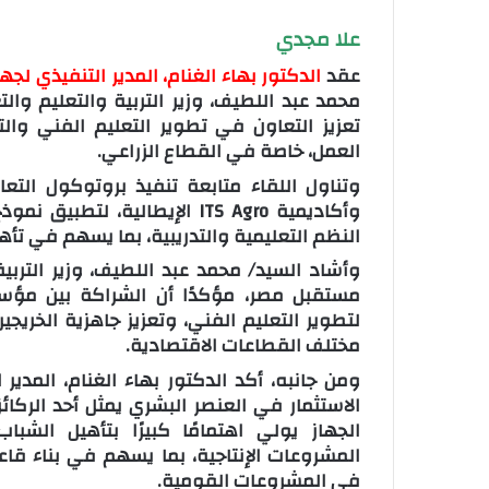
علا مجدي
عقد
الدكتور بهاء الغنام، المدير التنفيذي ل
محمد عبد اللطيف، وزير التربية والتعليم والتع
تعزيز التعاون في تطوير التعليم الفني وا
العمل، خاصة في القطاع الزراعي.
وتناول اللقاء متابعة تنفيذ بروتوكول التع
وأكاديمية ITS Agro الإيطالية،
النظم التعليمية والتدريبية، بما يسهم في تأ
وأشاد السيد/ محمد عبد اللطيف، وزير التربية
مستقبل مصر، مؤكدًا أن الشراكة بين مؤسسات
لتطوير التعليم الفني، وتعزيز جاهزية الخري
مختلف القطاعات الاقتصادية.
ومن جانبه، أكد الدكتور بهاء الغنام، المدير
الاستثمار في العنصر البشري يمثل أحد الركائز
الجهاز يولي اهتمامًا كبيرًا بتأهيل الشب
المشروعات الإنتاجية، بما يسهم في بناء قا
في المشروعات القومية.