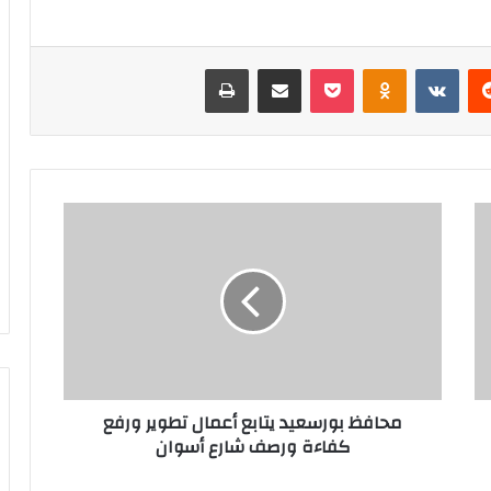
‏Reddit
‏VKontakte
Odnoklassniki
‫Pocket
مشاركة عبر البريد
طباعة
م
ح
ا
ف
ظ
ب
و
ر
س
محافظ بورسعيد يتابع أعمال تطوير ورفع
ع
كفاءة ورصف شارع أسوان
ي
د
ي