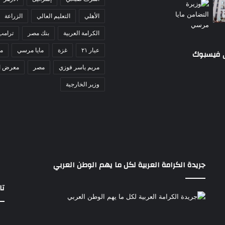
ء
الأهلي
التعليم العالي
الزراعة
ة
و
الكرامة العربية
بنك مصر
ترامب
ر
ص
عيار ٢١
غزة
مايا مرسي
مد
ى فيسبوك
ف
مريم ياسر فوزي
مصر
معرض ا
ش
ا
وزير الخارجية
ر
ع
أ
س
و
ا
ن
جريدة الكرامة العربية لكل ما يهم الوطن العربي
تا