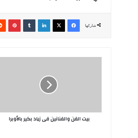
فيسبوك
‫X
لينكدإن
‏Tumblr
بينتيريست
شاركها
ب
ي
ت
ا
ل
ف
ن
و
ا
بيت الفن والفنانين فى زياد بكير بالأوبرا
ل
ف
ن
ا