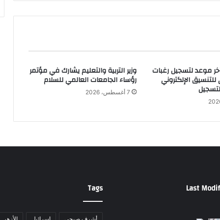
ت
ا
ب
ع
أ
ع
آخر موعد لتسجيل رغبات
وزير التربية والتعليم يشارك في مؤتمر
م
 للتنسيق الإلكتروني
رؤساء الجامعات العالمي للسلام
ا
التسجيل
ل
7 أغسطس، 2026
ت
ط
و
ي
ر
و
ر
ف
ع
Tags
Last Modif
ك
ف
ا
أشرف صبحي
إسرائيل
الأزهر