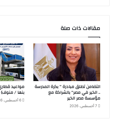
ص
ط
ح
ب
مقالات ذات صلة
ا
ب
ن
ت
ه
ا
ف
ي
خ
التضامن تطلق مبادرة ” بكرة المدرسة
ت
.. الخير في مصر” بالشراكة مع
بنها / منوف)
ا
مؤسسة مصر الخير
6 أغسطس، 2026
م
7 أغسطس، 2026
م
ه
ر
ج
ا