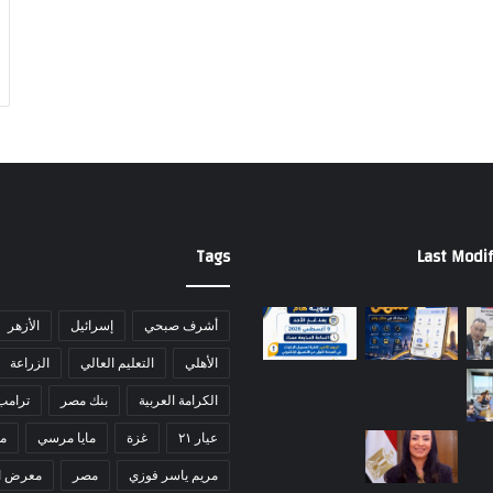
ز
ا
ر
ب
ا
ل
م
ن
ي
ا
Tags
Last Modif
أشرف صبحي
إسرائيل
الأزهر
الأهلي
التعليم العالي
الزراعة
الكرامة العربية
بنك مصر
ترامب
عيار ٢١
غزة
مايا مرسي
مد
مريم ياسر فوزي
مصر
معرض ا