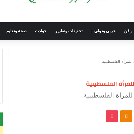
 و فن
عربي ودولي
تحقيقات وتقارير
حوادث
صحة وتعليم
 للمرأة الفلسطينية
للمرأة الفلسطينية
للمرأة الفلسطينية
VKontak
Odnoklassniki
‫Pocket