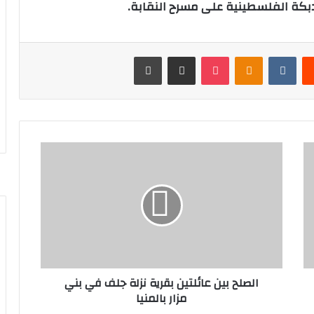
دبكة الفلسطينية على مسرح النقابة.
‏Reddit
‏VKontakte
Odnoklassniki
‫Pocket
مشاركة عبر البريد
طباعة
ا
ل
ص
ل
ح
ب
ي
ن
ع
الصلح بين عائلتين بقرية نزلة جلف في بني
ا
مزار بالمنيا
ئ
ل