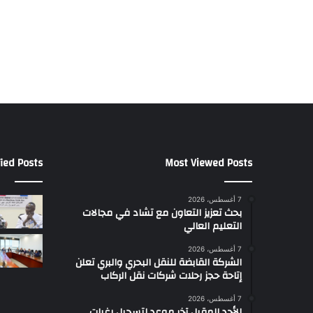
ن
ا
ل
ج
و
ن
ة
ا
ل
س
ي
ied Posts
Most Viewed Posts
ن
م
ا
7 أغسطس، 2026
بحث تعزيز التعاون مع تشاد في مجالات
ئ
التعليم العالي
ي
7 أغسطس، 2026
الشركة القابضة للنقل البحري والبري تعلن
إتاحة حجز رحلات شركات نقل الركاب
7 أغسطس، 2026
الأحد المقبل آخر موعد لتسجيل رغبات