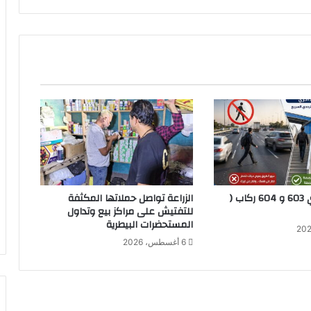
ت
ي
ن
ب
ق
ر
ي
ة
ن
ز
ل
ة
ج
مواعيد قطاري 603 و 604 ركاب (
الزراعة تواصل حملاتها المكثفة
ل
للتفتيش على مراكز بيع وتداول
ف
المستحضرات البيطرية
ف
6 أغسطس، 2026
ي
ب
ن
ي
م