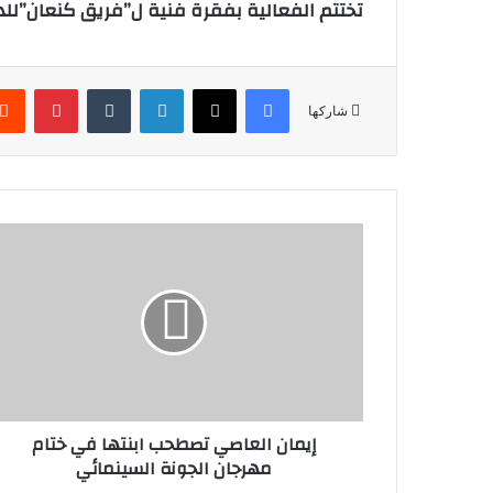
تختتم الفعالية بفقرة فنية ل”فريق كنعان”لل
فيسبوك
‫X
لينكدإن
‏Tumblr
بينتيريست
شاركها
إ
ي
م
ا
ن
ا
ل
ع
ا
إيمان العاصي تصطحب ابنتها في ختام
ص
مهرجان الجونة السينمائي
ي
ت