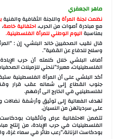
ماهر الجعفري
نظمت لجنة المرأة
واللجنة الثقافية والفنية
ب
مع مبادرة أصوات من الحرب،
احتفالية خاصة
، 
بمناسبة
اليوم الوطني للمرأة الفلسطينية.
قال نقيب الصحفيين خالد البلشي، إن : “ال
وسلاح للدفاع عن القضية”.
الفلسطينيات، معبرا:”ننحني للزميلات الصحفيا
أكد البلشي على أن المرأة الفلسطينية ستبق
جنوب القطاع إلى شماله عقب قرار وقف إ
لفلسطينيي في الخارج الى أرضهم.
تهدف الفعالية إلى توثيق وأرشفة نضالات و
على سردياتهن من النسيان.
تتضمن الاحتفالية عرض وثائقيات بودكاست
الفلسطينيات في حرب الإبادة، من إنتاج مب
بودكاست الزنانة،”رعب طائر في سماء غزة، وال