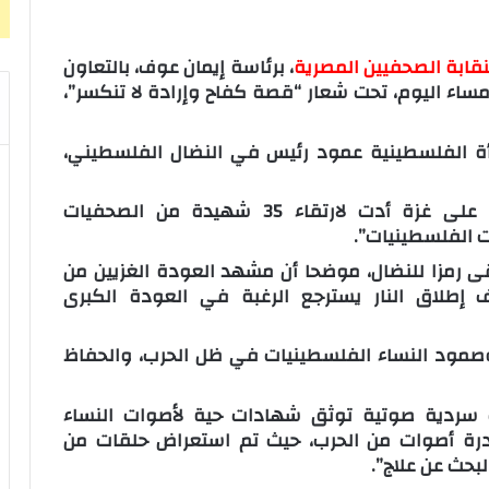
نقابة الصحفيين المصرية
، برئاسة إيمان عوف، بالتعاون
مساء اليوم، تحت شعار “قصة كفاح وإرادة لا تنكسر”،
مرأة الفلسطينية عمود رئيس في النضال الفلسطيني،
أضاف البلشي خلال كلمته أن حرب الإبادة على غزة أدت لارتقاء 35 شهيدة من الصحفيات
ت الفلسطينيات”.
ى رمزا للنضال، موضحا أن مشهد العودة الغزيين من
طلاق النار يسترجع الرغبة في العودة الكبرى
صمود النساء الفلسطينيات في ظل الحرب، والحفاظ
 سردية صوتية توثق شهادات حية لأصوات النساء
ادرة أصوات من الحرب، حيث تم استعراض حلقات من
بحث عن علاج”.