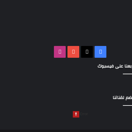
‫X
فيسبوك
‫YouTube
انستقرام
بعنا على فيسبوك
ضم لقناتنا