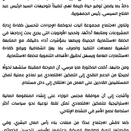
دخلاً بما يضمن توفير حياة كريمة لهم، تنفيذاً لتوجيهات السيد الرئيس عبد
الفتاح السيسى، رئيس الجمهورية.
وتناول الاجتماع مجموعة آليات لحوكمة الإجراءات لتحسين كفاءة إدارة
المشروعات ومتابعة أدائها، وتحديد الأولويات التى يجري بحث إدراجها في
الخطة الاستثمارية الجديدة وربطها بمؤشرات أداء دقيقة، مع المتابعة
الشهرية لمعدلات التنفيذ والصرف، بما يعزز الشفافية ويرفع كفاءة
الاستثمارات العامة ويسهل تحقيق الأهداف التنموية للخطة الاستثمارية.
ومن جانبها، أكدت الدكتورة مايا مرسي، أن المرحلة المقبلة ستشهد تحولًا
تدريجيًا من الدعم النقدي إلى التمكين الاقتصادي عبر نماذج عملية تمكن
المستفيدين القادرين على العمل من الانتقال إلى دخل مستدام.
وأشارت إلى أن موافقة مجلس الوزراء على إنشاء المنظومة المالية
الاستراتيجية للتمكين الاقتصادي تمثل نقلة نوعية نحو سياسات أكثر
استدامة لدمج الأسر في النشاط الإنتاجي.
كما ناقش الاجتماع عددًا من ملفات بناء رأس المال البشري، وفي
مقدمتها تنمية الطفولة المبكرة باعتبارها الأساس لتحسين الخصائص