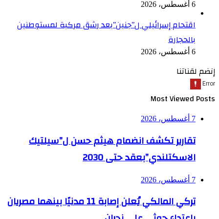
6 أغسطس، 2026
اقتحام إسرائيلي ل”جنين”بعد رشق مركبة لمستوطنين
بالحجارة
6 أغسطس، 2026
إنضم لقناتنا
Most Viewed Posts
7 أغسطس، 2026
تقارير تكشف انضمام هيثم حسن ل”سيلتيك
الاسكتلندي”بعقد حتى 2030
7 أغسطس، 2026
تركي المالكي يُعلن إصابة 11 مدنيًا بينهما مصريان
باعتداء حوثي على نجران