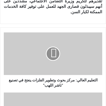
تقديرهم لتكريم وزيرة التضامن الاجتماعي، مشددين على
أنهم سيبذلون قصارى الجهد للعمل على توفير كافة الخدمات
الممكنة لكبار السن.
ا
ل
ت
ع
ل
ي
م
ا
ل
ع
التعليم العالي: مركز بحوث وتطوير الفلزات ينجح في تصنيع
ا
"ناشر اللهب"
ل
ي
ج
:
ب
م
ر