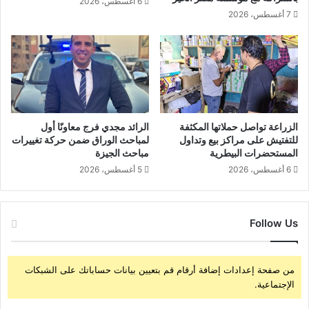
6 أغسطس، 2026
ن
ا
7 أغسطس، 2026
ج
ي
ح
ة
ف
ا
ي
ل
ت
ا
ص
ج
ن
ت
ي
م
الزراعة تواصل حملاتها المكثفة
الرائد مجدي فرج معاونًا أول
ع
ا
للتفتيش على مراكز بيع وتداول
لمباحث الوراق ضمن حركة تغييرات
"
ع
المستحضرات البيطرية
مباحث الجيزة
ن
ي
6 أغسطس، 2026
5 أغسطس، 2026
ا
ة
ش
ر
Follow Us
ا
ل
ل
ه
من صفحة إعدادات إضافة أرقام قم بتعيين بيانات حساباتك على الشبكات
ب
الإجتماعية.
"