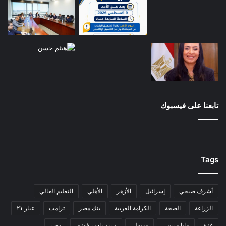
تابعنا على فيسبوك
Tags
أشرف صبحي
إسرائيل
الأزهر
الأهلي
التعليم العالي
الزراعة
الصحة
الكرامة العربية
بنك مصر
ترامب
عيار ٢١
غزة
مايا مرسي
مدبولي
مريم ياسر فوزي
مصر