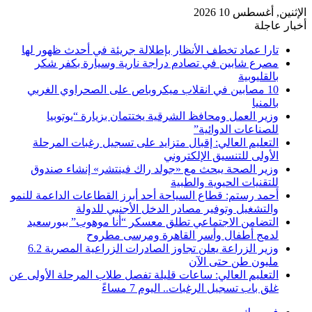
الإثنين, أغسطس 10 2026
أخبار عاجلة
تارا عماد تخطف الأنظار بإطلالة جريئة في أحدث ظهور لها
مصرع شابين في تصادم دراجة نارية وسيارة بكفر شكر
بالقليوبية
10 مصابين في انقلاب ميكروباص على الصحراوي الغربي
بالمنيا
وزير العمل ومحافظ الشرقية يختتمان بزيارة “يوتوبيا
للصناعات الدوائية”
التعليم العالي: إقبال متزايد على تسجيل رغبات المرحلة
الأولى للتنسيق الإلكتروني
وزير الصحة يبحث مع «جولد راك فينتشر» إنشاء صندوق
للتقنيات الحيوية والطبية
أحمد رستم: قطاع السياحة أحد أبرز القطاعات الداعمة للنمو
والتشغيل وتوفير مصادر الدخل الأجنبي للدولة
التضامن الاجتماعي تطلق معسكر “أنا موهوب” ببورسعيد
لدمج أطفال وأسر القاهرة ومرسى مطروح
وزير الزراعة يعلن تجاوز الصادرات الزراعية المصرية 6.2
مليون طن حتى الآن
التعليم العالي: ساعات قليلة تفصل طلاب المرحلة الأولى عن
غلق باب تسجيل الرغبات.. اليوم 7 مساءً