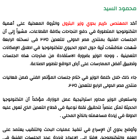
محمود السيد
أكد
المهندس كريم بدوي وزير البترول
والثروة المعدنية على أهمية
التكنولوجيا المتطورة في دفع النجاحات بكافة القطاعات، مشيراً إلى أن
الجلسات الفنية بمنتدى مصر الدولى للتعدين ٢٠٢٥ فى نسخته الرابعة
شهدت مناقشات ثرية حول الدور الحيوي للتكنولوجيا في اطلاق الإمكانات
التعدينية ، ووجه الوزير بضرورة الاستفادة من مخرجات هذه الجلسات
وتطبيق أفضل الممارسات على أرض الواقع لتطوير الصناعة.
جاء ذلك خلال كلمة الوزير في ختام جلسات المؤتمر الفني ضمن فعاليات
منتدى مصر الدولى الرابع للتعدين ٢٠٢٥.
واستعرض الوزير محاور استراتيجية عمل الوزارة، مؤكداً أن التكنولوجيا
الحديثة تمثل عنصراً لتحقيق نقلة نوعية في قطاع التعدين الذي تعول عليه
الدولة في زيادة مساهمته بالناتج المحلي .
وأوضح بدوي أن الإسراع في تنفيذ عمليات البحث والتنقيب يعتمد على
العلم والتكنولوجيا، لافتا إلى الإعداد لزيادة عدد الجلسات الفنية في