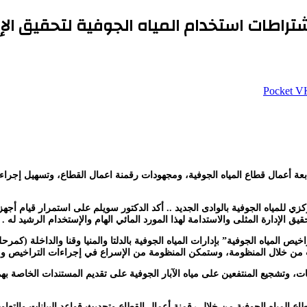
شتراطات استخدام المياه الجوفية لتحقيق الإد
‫Pocket
متابعة أعمال قطاع المياه الجوفية، ومجهودات رقمنة اعمال القطاع، وتسهيل إجر
كزي للمياه الجوفية بالوادى الجديد .. أكد الدكتور سويلم على استمرار قيام أجه
 الإدارة المثلى والاستدامة لهذا المورد المائي الهام والإستخدام الرشيد له .
خيص المياه الجوفية” بإدارات المياه الجوفية بالدلتا والمنيا وقنا والداخلة (كم
لطلب من خلال المنظومة، وستمكن المنظومة من الإسراع في إجراءات التراخيص و
ات، وتشجيع المنتفعين على مياه الآبار الجوفية على تقديم المستندات الخاصة بهم
طاع المياه الجوفية من خلال رقمنة أعمال القطاع وتحديث قواعد البيانات والتعا