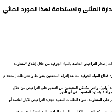
ارة المثلى والاستدامة لهذا المورد المائي
اءات إصدار التراخيص الخاصة بالمياه الجوفية من خلال إطلاق “منظومة
زة قطاع المياه الجوفية بمتابعة إلتزام المنتفعين بضوابط وإشتراطات إستخدام
رحلة أولى)، والتي ستُمكن المنتفعين من التقديم على التراخيص من خلال
مراقبة وتحديد المتسبب فى أى تأخير.
 على المنظومة، سواء للطلبات المعنية بتجديد التراخيص للآبار القائمة أو
ون مع مركز التدريب الإقليمى للموارد المائية والرى لتشكيل فريق فني