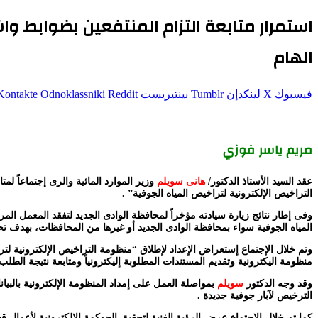
استمرار متابعة التزام المنتفعين بضوابط وا
الهام
فيسبوك
‫X
لينكدإن
بينتيريست
Odnoklassniki
مريم ياسر فوزي
عقد السيد الأستاذ الدكتور/
هانى سويلم
وزير الموارد المائية والرى إجتماعاً ل
التراخيص الإلكترونية لتراخيص المياه الجوفية” .
وفى إطار نتائج زيارة سيادته مؤخراً لمحافظة الوادى الجديد لتفقد المعمل المر
المياه الجوفية سواء بمحافظة الوادى الجديد أو غيرها من المحافظات، بهدف تحقيق
وتم خلال الإجتماع إستعراض الإعداد لإطلاق “منظومة التراخيص الإلكترونية لترا
منظومة اليكترونية وتقديم المستندات المطلوبة إليكترونياً ومتابعة نتيجة ا
وقد وجه الدكتور
سويلم
بمواصلة العمل على إمداد المنظومة الإلكترونية بالبيان
الترخيص لآبار جوفية جديدة .
كما تم خلال الإجتماع عرض الرؤية الفنية لتحقيق الحوكمة الإلكترونية لأعمال ق