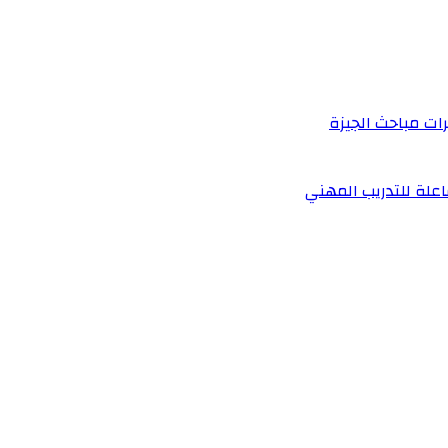
رات مباحث الجيزة
علة للتدريب المهني