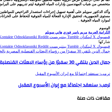
متخصص من شباب المهندسين بإدارات المياه الجوفية ليتم تدريبهم على البرامج 
وأكد الدكتور سويلم على أهمية تسهيل إجراءات استصدار التراخيص للمواطنين و
مستوى الجمهورية، لتحقيق الإدارة الفعالة للمياه الجوفية للحفاظ على الخزانا
لموارد المياه الجوفية .
الوسوم
الكرامة العربية
مريم ياسر فوزي
هاني سويلم
فيسبوك
‫X
لينكدإن
بينتيريست
Odnoklassniki
شاركها
فيسبوك
‫X
لينكدإن
بينتيريست
Odnoklassniki
جمال الدين يلتقي 30 سفيرًا من رؤساء البعثات القنصلية المصرية بالخارج
جمال الدين يلتقي 30 سفيرًا من رؤساء البعثات القنصلية المصرية بالخارج
ترمب: سنعقد اجتماعًا مع إيران الأسبوع المقبل
ترمب: سنعقد اجتماعًا مع إيران الأسبوع المقبل
مقالات ذات صلة