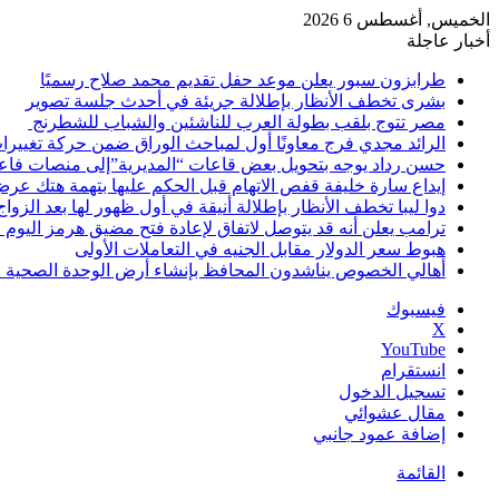
الخميس, أغسطس 6 2026
أخبار عاجلة
طرابزون سبور يعلن موعد حفل تقديم محمد صلاح رسميًا
بشرى تخطف الأنظار بإطلالة جريئة في أحدث جلسة تصوير
مصر تتوج بلقب بطولة العرب للناشئين والشباب للشطرنج
الرائد مجدي فرج معاونًا أول لمباحث الوراق ضمن حركة تغييرا
حسن رداد يوجه بتحويل بعض قاعات “المديرية”إلى منصات فاعل
إيداع سارة خليفة قفص الاتهام قبل الحكم عليها بتهمة هتك ع
دوا ليبا تخطف الأنظار بإطلالة أنيقة في أول ظهور لها بعد الزواج
ترامب يعلن أنه قد يتوصل لاتفاق لإعادة فتح مضيق هرمز اليوم ال
هبوط سعر الدولار مقابل الجنيه في التعاملات الأولى
أهالي الخصوص يناشدون المحافظ بإنشاء أرض الوحدة الصحية 
فيسبوك
‫X
‫YouTube
انستقرام
تسجيل الدخول
مقال عشوائي
إضافة عمود جانبي
القائمة