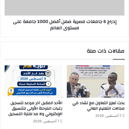
اً
ج
ف
ا
ي
م
إدراج 6 جامعات مصرية ضمن أفضل 1000 جامعة على
ا
ع
مستوى العالم
ل
ا
س
ت
و
م
ي
ص
مقالات ذات صلة
د
ر
ب
ي
ف
ة
س
ض
ت
م
ا
ن
ن
أ
ج
ف
ر
ض
بحث تعزيز التعاون مع تشاد في
الأحد المقبل آخر موعد لتسجيل
ئ
ل
مجالات التعليم العالي
رغبات المرحلة الأولى للتنسيق
ق
1
الإلكتروني ولا مد لفترة التسجيل
7 أغسطس، 2026
ص
0
7 أغسطس، 2026
ي
0