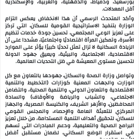
بورسعيد، ودمياط، والدقهلية، والغربية، والإسكندرية
أقل المعدلات.
‎وأكد المتحدث الرسمي أن هذا الانخفاض يعكس التزام
الوزارة بتنفيذ الاستراتيجية القومية للسكان، التي تركز
على تعزيز الوعي المجتمعي، تحسين جودة خدمات تنظيم
الأسرة، وتمكين المرأة اقتصاديًا واجتماعيًا، مشددا على أن
الزيادة السكانية لا تزال تمثل تحديًا كبيرًا يؤثر على الموارد
الاقتصادية، الاجتماعية، والبيئية، ويعيق جهود الدولة
لتحسين مستوى المعيشة في ظل التحديات العالمية.
وتواصل وزارة الصحة والسكان، جهودها بالتعاون مع كل
الوزارت والجهات المعنية كوزارات (التخطيط والتنمية
الاقتصادية والتعاون الدولي، والتنمية المحلية، والتضامن
الاجتماعي، والشباب والرياضة والأوقاف) والسادة
المحافظين، والأزهر الشريف، والكنيسة المصرية، والجهاز
المركزي للتعبئة العامة والإحصاء، والمجلس القومي
للسكان، لتحقيق أهداف التنمية المستدامة، من خلال تعزيز
البرامج الصحية والتعليمية، ودعم المبادرات التي تسهم
في استقرار الوضع السكاني، لضمان مستقبل أفضل