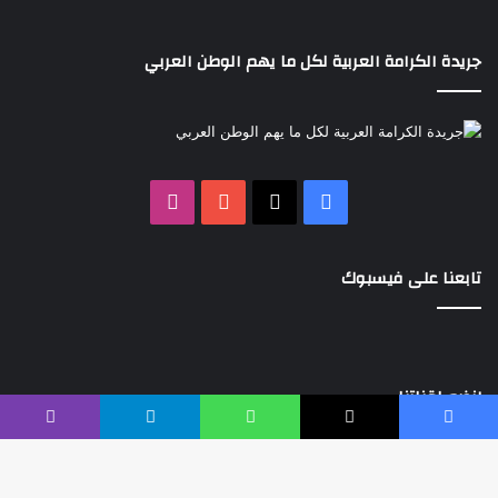
جريدة الكرامة العربية لكل ما يهم الوطن العربي
‫X
فيسبوك
‫YouTube
انستقرام
تابعنا على فيسبوك
إنضم لقناتنا
فيسبوك
‫X
واتساب
تيلقرام
ڤايبر