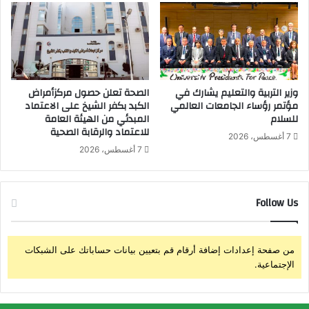
ر
0
ج
ا
م
ع
ة
ع
وزير التربية والتعليم يشارك في
الصحة تعلن حصول مركزأمراض
مؤتمر رؤساء الجامعات العالمي
الكبد بكفر الشيخ على الاعتماد
ل
للسلام
المبدئي من الهيئة العامة
ى
للاعتماد والرقابة الصحية
م
7 أغسطس، 2026
س
7 أغسطس، 2026
ت
و
ى
Follow Us
ا
ل
ع
ا
من صفحة إعدادات إضافة أرقام قم بتعيين بيانات حساباتك على الشبكات
ل
الإجتماعية.
م