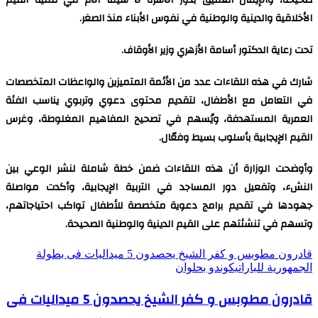
صحيحة، والإيمان العميق بدور الأسرة لا سيّما الأم في تنمية القيم
الأخلاقية والدينية والوطنية في نفوس الأبناء منذ الصغر.
تحت رعاية الدكتور أسامة الأزهري وزير الأوقاف.
شارك في هذه اللقاءات عدد من الأئمة المتميزين والواعظات المتخصصات
في التعامل مع الأطفال، لتقديم محتوى دعوي وتربوي يناسب الفئة
العمرية المستهدفة، ويُسهم في تصحيح المفاهيم المغلوطة، وغرس
القيم الإيجابية بأسلوب بسيط وفعّال.
وأوضحت الوزارة أن هذه اللقاءات ضمن خطة شاملة لنشر الوعي بين
النشء، وتفعيل دور المساجد في التربية الإيجابية، وأكدت مواصلة
جهودها في تقديم برامج دعوية متخصصة للأطفال تواكب احتياجاتهم،
وتسهم في تنشئتهم على القيم الدينية والوطنية الصحيحة.
قادرون مطوبس و كفر الشيخ يحصدون 5 ميداليات فى بطولة
الجمهورية للباراتيكوندو بحلوان
قادرون مطوبس و كفر الشيخ يحصدون 5 ميداليات فى