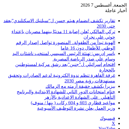
الجمعة, أغسطس 7 2026
أخبار عاجلة
تقارير تكشف انضمام هيثم حسن ل”سيلتيك الاسكتلندي”بعقد
حتى 2030
تركي المالكي يُعلن إصابة 11 مدنيًا بينهما مصريان باعتداء
حوثي على نجران
الهوية تبدأ من الطفولة.. المنصورة تواصل إصدار الرقم
الوطني للأطفال دون 16 عاما
ياسر إدريس: تهنئة الرئيس السيسي لمنتخب ناشئات اليد
وسام علي صدر الرياضة المصرية
اقتحام إسرائيلي ل”جنين”بعد رشق مركبة لمستوطنين
بالحجارة
غرفة القاهرة تنظم ندوة إلكترونية لدعم الصادرات وتحقيق
مستهدفات رؤية مصر 2030
بيزيرا يكشف حقيقة أزمته مع الزمالك
ختام امتحانات الدور الثاني للشهادة الابتدائية والبرنامج
التأهيلي على الشهادة الإعدادية بالأزهر
مواعيد قطاري 603 و 604 ركاب ( بنها / منوف)
وزير العمل يعلن نشرة التوظيف الأسبوعية
فيسبوك
‫X
‫YouTube