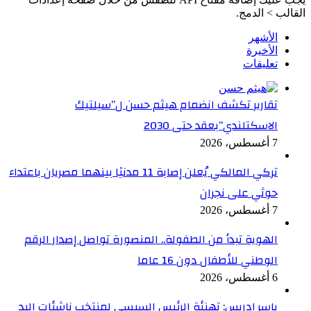
القالب > الدمج.
الأشهر
الأخيرة
تعليقات
تقارير تكشف انضمام هيثم حسن ل”سيلتيك
الاسكتلندي”بعقد حتى 2030
7 أغسطس، 2026
تركي المالكي يُعلن إصابة 11 مدنيًا بينهما مصريان باعتداء
حوثي على نجران
7 أغسطس، 2026
الهوية تبدأ من الطفولة.. المنصورة تواصل إصدار الرقم
الوطني للأطفال دون 16 عاما
6 أغسطس، 2026
ياسر إدريس: تهنئة الرئيس السيسي لمنتخب ناشئات اليد