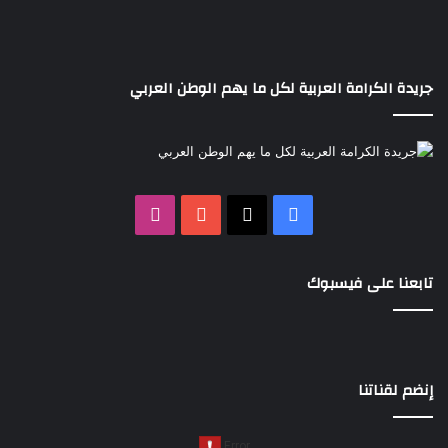
جريدة الكرامة العربية لكل ما يهم الوطن العربي
‫X
فيسبوك
‫YouTube
انستقرام
تابعنا على فيسبوك
إنضم لقناتنا