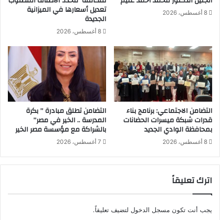
الجليل الدكتور محمد أحمد غنيم
متكاملة لتُحدد الأصناف المطلوب
ا
ا
تعديل أسعارها في الميزانية
8 أغسطس، 2026
ل
ل
الجديدة
م
م
8 أغسطس، 2026
ح
ح
ا
ل
ص
ي
ي
ة
ل
"
ا
2
ل
0
ح
التضامن الاجتماعي: برنامج بناء
التضامن تطلق مبادرة ” بكرة
2
قدرات شبكة ميسرات الحضانات
المدرسة .. الخير في مصر”
ق
4
بمحافظة الوادي الجديد
بالشراكة مع مؤسسة مصر الخير
ل
"
ي
8 أغسطس، 2026
7 أغسطس، 2026
ة
اترك تعليقاً
يجب أنت تكون
مسجل الدخول
لتضيف تعليقاً.