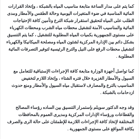
كما يتم على مدار الساعة متابعة مناسيب المياه بالشبكة ، وإتخاذ القرارات
المائية المناسبة في ضوء المتغيرات اليومية وحالة الطقس والأمطار ومدى
الطلب على المياه لتحقيق استقرار شبكة الترع وتأمين كافة الإحتياجات
المائية والمناسيب الآمنة لتشغيل محطات مياه الشرب ومحطات الكهرباء
على مستوى الجمهورية بكميات المياه المطلوبة للتشغيل ، كما يتم التنسيق
بشكل دائم بين الإدارة المركزية لشئون المياه ومصلحة الميكانيكا والكهرباء
لتشغيل محطات الرفع على النيل والترع الرئيسية لتوفير التصرفات المائية
المطلوبة .
كما تواصل أجهزة الوزارة متابعة كافة الإجراءات الإستباقية للتعامل مع
السيول والأمطار الغزيرة خلال فتره الشتاء ، وإتخاذ اللازم لتخفيض
المناسيب بالترع والمصارف لاستقبال مياه السيول والأمطار ومنع حدوث
ازدحامات بالشبكة .
وقد وجه الدكتور سويلم بإستمرار التنسيق بين الساده رؤساء المصالح
والقطاعات ورؤساء الإدارات المركزية ومديرى العموم بالمحافظات
المختلفة لإتخاذ كافة الإجراءات اللازمة للإطمئنان على حالة الرى والصرف
بكافة المواقع على مستوى الجمهورية .