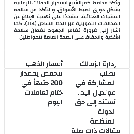
وأكد محافظ كفرالشيخ استمرار الحملات الرقابية
بشكل دوري لضبط الأسواق، والتأكد من سلامة
المنتجات الغذائية، مشددًا على أهمية الإبلاغ عن
المخالفات التموينية عبر الخط الساخن (114)، كما
أشار إلى ضرورة تضافر الجهود لضمان سلامة
الأغذية والحفاظ على الصحة العامة للمواطنين.
إدارة الزمالك
أسعار الذهب
إ
أ
د
س
تطلب
تنخفض بمقدار
ا
ع
المشاركة في
200 جنيهاً في
ر
ا
ة
ر
مونديال اليد..
ختام تعاملات
ا
ا
تستند إلى حق
اليوم
ل
ل
ز
ذ
الدولة
م
ه
المنظمة
ا
ب
ل
ت
مقالات ذات صلة
ك
ن