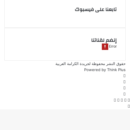
تابعنا على فيسبوك
إنضم لقناتنا
حقوق النشر محفوظة لجريدة الكرامة العربية
Powered by
Think Plus
فيسبوك
‫X
‫YouTube
انستقرام
‫X
فيسبوك
واتساب
ڤايبر
تيلقرام
زر
الذهاب
إلى
الأعلى