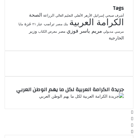
Tags
الصحة
الزراعة
إسرائيل
الأهلي
أشرف صبحي
الأزهر
التعليم العالي
الكرامة العربية
غزة
ترامب
بنك مصر
عيار ٢١
مايا
مريم ياسر فوزي
وزير
مدبولي
مصر
مرسي
معرض الكتاب
الخارجية
جريدة الكرامة العربية لكل ما يهم الوطن العربي
فيسبوك
‫X
‫YouTube
انستقرام