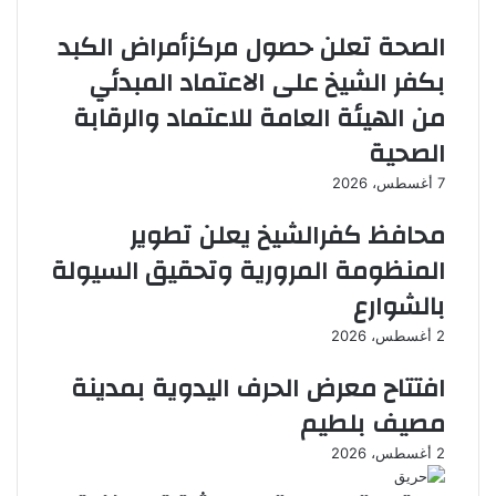
ت
خ
الصحة تعلن حصول مركزأمراض الكبد
ط
ف
ل
ض
بكفر الشيخ على الاعتماد المبدئي
ب
ب
من الهيئة العامة للاعتماد والرقابة
ا
م
ل
ق
الصحية
م
د
ش
ا
7 أغسطس، 2026
ا
ر
محافظ كفرالشيخ يعلن تطوير
ر
2
ك
0
المنظومة المرورية وتحقيق السيولة
ة
0
ف
بالشوارع
ج
ي
ن
2 أغسطس، 2026
م
ي
و
ه
افتتاح معرض الحرف اليدوية بمدينة
ن
اً
د
ف
مصيف بلطيم
ي
ي
2 أغسطس، 2026
ا
خ
ل
ت