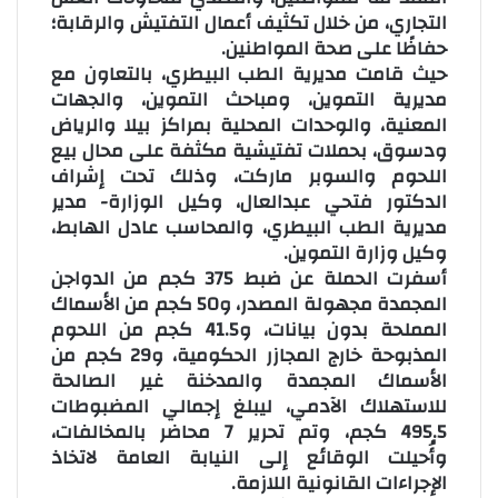
التجاري، من خلال تكثيف أعمال التفتيش والرقابة؛
حفاظًا على صحة المواطنين.
حيث قامت مديرية الطب البيطري، بالتعاون مع
مديرية التموين، ومباحث التموين، والجهات
المعنية، والوحدات المحلية بمراكز بيلا والرياض
ودسوق، بحملات تفتيشية مكثفة على محال بيع
اللحوم والسوبر ماركت، وذلك تحت إشراف
الدكتور فتحي عبدالعال، وكيل الوزارة- مدير
مديرية الطب البيطري، والمحاسب عادل الهابط،
وكيل وزارة التموين.
أسفرت الحملة عن ضبط 375 كجم من الدواجن
المجمدة مجهولة المصدر، و50 كجم من الأسماك
المملحة بدون بيانات، و41.5 كجم من اللحوم
المذبوحة خارج المجازر الحكومية، و29 كجم من
الأسماك المجمدة والمدخنة غير الصالحة
للاستهلاك الآدمي، ليبلغ إجمالي المضبوطات
495.5 كجم، وتم تحرير 7 محاضر بالمخالفات،
وأُحيلت الوقائع إلى النيابة العامة لاتخاذ
الإجراءات القانونية اللازمة.