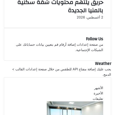
حريق يلتهم محتويات شقة سكنية
ا
ا
ل
م
بالمنيا الجديدة
ي
ت
2 أغسطس، 2026
د
ع
.
ا
.
م
ت
ل
Follow Us
س
ا
ت
ت
من صفحة إعدادات إضافة أرقام قم بتعيين بيانات حساباتك على
ن
الشبكات الإجتماعية.
ا
د
ل
إ
ي
Weather
ل
و
يجب عليك إضافة مفتاح API للطقس من خلال صفحة إعدادات القالب >
ى
م
الدمج.
ح
ق
ا
الأشهر
ل
الأخيرة
د
تعليقات
و
ل
ة