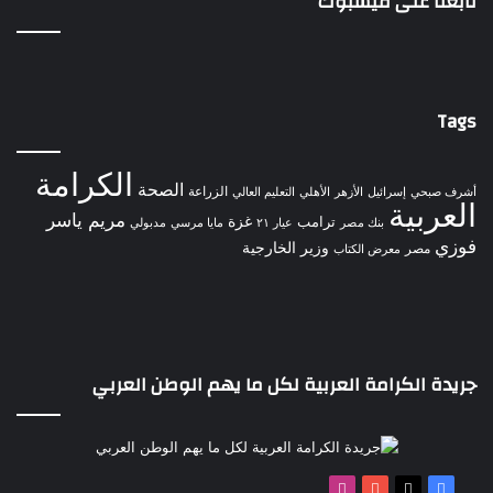
تابعنا على فيسبوك
Tags
الكرامة
الصحة
الزراعة
إسرائيل
الأهلي
أشرف صبحي
الأزهر
التعليم العالي
العربية
مريم ياسر
غزة
ترامب
مدبولي
بنك مصر
عيار ٢١
مايا مرسي
فوزي
وزير الخارجية
مصر
معرض الكتاب
جريدة الكرامة العربية لكل ما يهم الوطن العربي
‫X
فيسبوك
‫YouTube
انستقرام