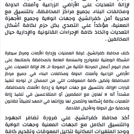
لإزالة التعديات على الأراضي الزراعية وأملاك الدولة
ومخالفات البناء، بجميع مراكز المحافظة، بالتنسيق مع
مديرية أمن كفرالشيخ، وجهات الولاية وجميع الأجهزة
المعنية، مؤكداً علي التصدي بكل حزم لكافة أشكال
التعديات واتخاذ كافة الإجراءات القانونية والإدارية حيال
المخالفين .
كلف محافظ كفرالشيخ، غرفة العمليات وإدارة الأزمات ومركز سيطرة
الشبكة الوطنية للطوارئ والسلامة العامة بالمحافظة بالمتابعة على
مدار اليوم أعمال المرحلة الثانية من الموجة الـ 26 لإزالة التعديات علي
الأراضي الزراعية وأملاك الدولة ومخالفات البناء في جميع مراكز
المحافظة وتذليل كافة المعوقات التي من الممكن ان تواجه تنفيذ
قرارات الإزالة، بالتنسيق مع جهات الولاية و إدارة الأملاك بالمحافظة،
مشدداً أنه لا تهاون مع المقصرين أو المتقاعسين في تنفيذ إزالة
التعديات بكافة إشكالها والتصدى لها وإزالتها في المهد تطبيقاً للقانون
ولحماية حق الدولة والأجيال القادمة.
أكد محافظ كفرالشيخ، علي ضرورة تضافر الجهود
والتنسيق الكامل مع الجهات المعنية وجهات الولاية
ووحد المتغيرات المكانية لتذليل المعوقات وتقديم كافة