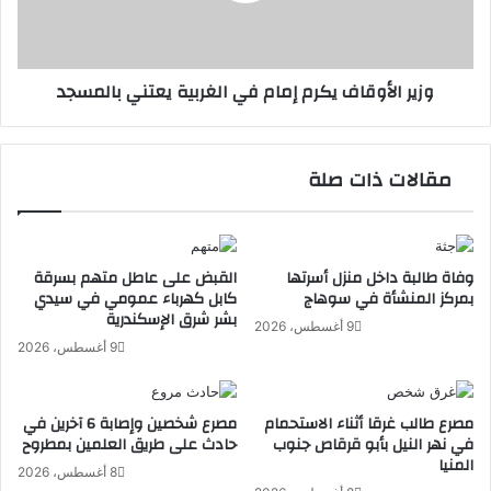
إ
أ
ط
و
ل
ق
وزير الأوقاف يكرم إمام في الغربية يعتني بالمسجد
ا
ا
ق
ف
ا
ي
ل
ك
مقالات ذات صلة
م
ر
ن
م
ص
إ
ة
م
ا
وفاة طالبة داخل منزل أسرتها
القبض على عاطل متهم بسرقة
ا
بمركز المنشأة في سوهاج
كابل كهرباء عمومي في سيدي
ل
م
بشر شرق الإسكندرية
ر
ف
9 أغسطس، 2026
ق
ي
9 أغسطس، 2026
م
ا
ي
ل
ة
غ
مصرع طالب غرقا أثناء الاستحمام
مصرع شخصين وإصابة 6 آخرين في
ر
في نهر النيل بأبو قرقاص جنوب
حادث على طريق العلمين بمطروح
ب
المنيا
8 أغسطس، 2026
ي