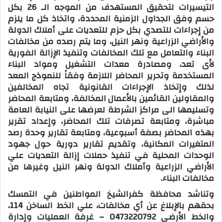
التيسيرات لتحقيق المستهدف من الموجه الـ 26 بكل
حسم وفق الجداول الزمنية المحددة، واتخاذ كل ما يلزم
من إجراءات للتصدي بكل حزم للتعديات على أملاك الدولة
والأراضي الزراعية ونهر النيل، وما يتم رصده من مخالفات
البناء والتعامل مع تلك المخالفات وتنفيذ الإزالة الفورية
لأى تعد، ومصادرة معدات التشغيل ومواد البناء
المستخدمة وتحرير المحاضر اللازمة وفقاً للنموذج المعد
لذلك وإتخاذ الإجراءات القانونية تجاه المخالفين
والمقاولين القائمين بالأعمال المخالفة، ومتابعة المحاضر
وتسليمها الى مراكز الشرطة لعرضها على النيابة العامة
مباشرة، ومتابعة تصرفات تلك المحاضر، وإعداد تقرير
بهذه المحاضر بصفة أسبوعية، ومتابعة تقارير وحدة رصد
المتغيرات المكانية، وتقديم تقارير دورية حول جهود
الوحدات المحلية في تنفيذ حملات إزالة التعديات علي
الأراضي الزراعية وأملاك الدولة ونهر النيل وغيرها من
مخالفات البناء.
وتناشد محافظة كفرالشيخ المواطنين في التمسك
بحقهم بالإبلاغ عن أي مخالفات، علي الخط الساخن 114،
والخط الأرضي 0473220792 – غرفة العمليات وإدارة