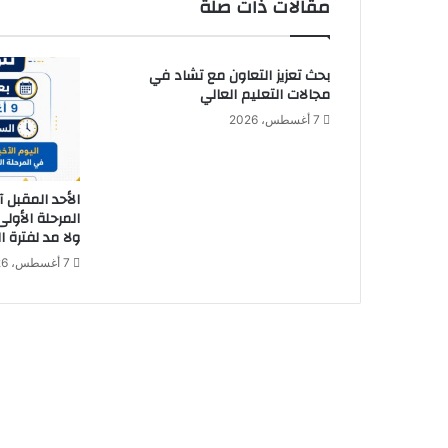
مقالات ذات صلة
ر
ا
ل
بحث تعزيز التعاون مع تشاد في
أ
مجالات التعليم العالي
خ
ص
7 أغسطس، 2026
ا
ئ
ي
الأحد المقبل 
ا
المرحلة الأولى
ل
ولا مد لفترة 
ا
7 أغسطس، 2026
ج
ت
م
ا
ع
ي