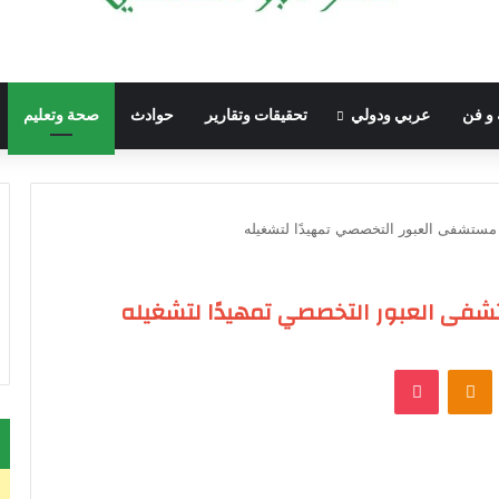
 و فن
عربي ودولي
تحقيقات وتقارير
حوادث
صحة وتعليم
مستشفى العبور التخصصي تمهيدًا لتشغيله
شفى العبور التخصصي تمهيدًا لتشغيله
VKontak
Odnoklassniki
‫Pocket