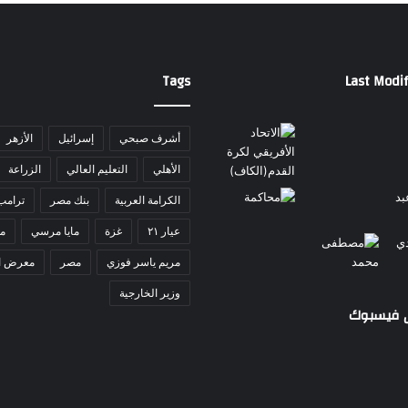
ا
ل
ت
ع
Tags
Last Modif
ل
ي
م
أشرف صبحي
إسرائيل
الأزهر
ا
ل
الأهلي
التعليم العالي
الزراعة
ف
ن
الكرامة العربية
بنك مصر
ترامب
ي
عيار ٢١
غزة
مايا مرسي
مد
مريم ياسر فوزي
مصر
معرض ا
وزير الخارجية
ى فيسبوك