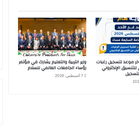
و
ز
ا
ر
ة
ا
ل
ت
ر
آخر موعد لتسجيل رغبات
وزير التربية والتعليم يشارك في مؤتمر
ب
 للتنسيق الإلكتروني
رؤساء الجامعات العالمي للسلام
ي
التسجيل
7 أغسطس، 2026
ة
و
ا
ل
ت
ع
ل
ي
م
و