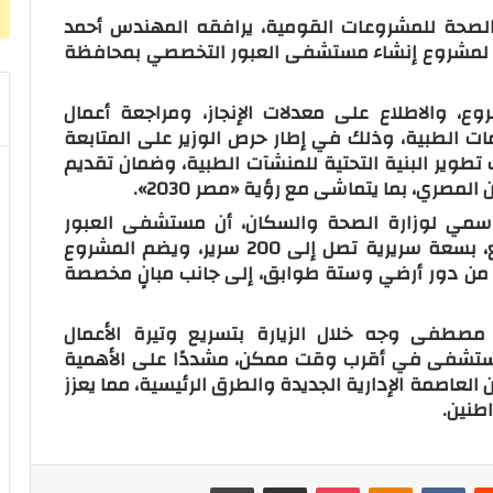
الصحة للمشروعات القومية، يرافقه المهندس أحمد
دية لمشروع إنشاء مستشفى العبور التخصصي بمحافظة
وع، والاطلاع على معدلات الإنجاز، ومراجعة أعمال
دمات الطبية، وذلك في إطار حرص الوزير على المتابعة
تطوير البنية التحتية للمنشآت الطبية، وضمان تقديم
صري، بما يتماشى مع رؤية «مصر 2030».
لرسمي لوزارة الصحة والسكان، أن مستشفى العبور
التخصصي يمتد على مساحة 16,700 متر مربع، بسعة سريرية تصل إلى 200 سرير، ويضم المشروع
3, مترًا مربعًا، مكونًا من دور أرضي وستة طوابق، إلى جانب مبانٍ مخصصة
صطفى وجه خلال الزيارة بتسريع وتيرة الأعمال
لمستشفى في أقرب وقت ممكن، مشددًا على الأهمية
العاصمة الإدارية الجديدة والطرق الرئيسية، مما يعزز
طنين.
‏Reddit
‏VKontakte
Odnoklassniki
‫Pocket
مشاركة عبر البريد
طباعة