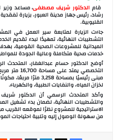
قام
الدكتور شريف مصطفى
، مساعد وزير 
رشاد، رئيس جهاز مدينة العبور، بزيارة تفق
القليوبية.
جاءت الزيارة لمتابعة سير العمل في المشر
التشطيبات النهائية، تمهيدًا لبدء تقديم الخ
الميدانية للمشروعات الصحية القومية، بهدف 
خدمات صحية متكاملة وعالية الجودة للمواطن الم
أوضح الدكتور حسام عبدالغفار، المتحدث ا
مبنى رئيسيًا بمساحة 258
لخزان المياه، والنفايات الطبية، والكهرباء.
وأكد المتحدث الرسمي أن الدكتور شريف م
والتشطيبات النهائية، لضمان بدء تشغيل ا
الاستراتيجية للمشروع نظرًا لموقعه القريب من 
من سهولة الوصول إليه وتلبية احتياجات الموا
فيسبوك
‫X
لينكدإن
‏Tumblr
بينتيريست