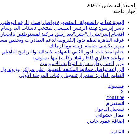
الجمعة, أغسطس 7 2026
أخبار عاجلة
الهوية تبدأ من الطفولة.. المنصورة تواصل إصدار الرقم الوطني للأطف
ياسر إدريس: تهنئة الرئيس السيسي لمنتخب ناشئات اليد وسام
اقتحام إسرائيلي ل”جنين”بعد رشق مركبة لمستوطنين بالحجارة
غرفة القاهرة تنظم ندوة إلكترونية لدعم الصادرات وتحقيق مستهد
بيزيرا يكشف حقيقة أزمته مع الزمالك
ختام امتحانات الدور الثاني للشهادة الابتدائية والبرنامج التأهيلي
مواعيد قطاري 603 و 604 ركاب ( بنها / منوف)
وزير العمل يعلن نشرة التوظيف الأسبوعية
الزراعة تواصل حملاتها المكثفة للتفتيش على مراكز بيع وتداو
التعليم العالي: استمرار تسجيل رغبات المرحلة الأولى
فيسبوك
‫X
‫YouTube
انستقرام
تسجيل الدخول
مقال عشوائي
إضافة عمود جانبي
القائمة