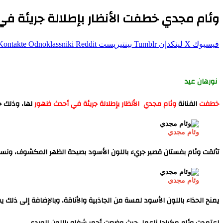
وئام مجدي خطفت الأنظار بإطلالة جريئة ف
فيسبوك
‫X
لينكدإن
بينتيريست
Odnoklassniki
نورهان عيد
خطفت
الفنانة
وئام مجدي الأنظار بإطلالة جريئة في أحدث ظهور
لها، وذلك خ
وئام مجدي
تألقت وئام بفستان قصير جريء باللون الأسود بصيحة الظهر المكشوف، ونسق
وئام مجدي
يمنح الحذاء باللون الأسود لمسة من الجاذبية والأناقة، وبالإضافة إلى ذلك
اعتمدت وئام مكياجا ناعما، حيث وضعت أحمر شفاه باللون الوردي.