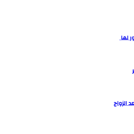
ر لها
د الزواج