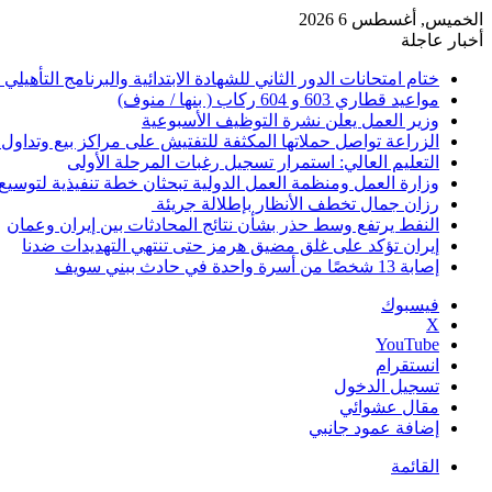
الخميس, أغسطس 6 2026
أخبار عاجلة
ختام امتحانات الدور الثاني للشهادة الابتدائية والبرنامج التأهيلي
مواعيد قطاري 603 و 604 ركاب ( بنها / منوف)
وزير العمل يعلن نشرة التوظيف الأسبوعية
الزراعة تواصل حملاتها المكثفة للتفتيش على مراكز بيع وتداو
التعليم العالي: استمرار تسجيل رغبات المرحلة الأولى
وزارة العمل ومنظمة العمل الدولية تبحثان خطة تنفيذية لتوسيع 
رزان جمال تخطف الأنظار بإطلالة جريئة
النفط يرتفع وسط حذر بشأن نتائج المحادثات بين إيران وعمان
إيران تؤكد على غلق مضيق هرمز حتى تنتهي التهديدات ضدنا
إصابة 13 شخصًا من أسرة واحدة في حادث ببني سويف
فيسبوك
‫X
‫YouTube
انستقرام
تسجيل الدخول
مقال عشوائي
إضافة عمود جانبي
القائمة