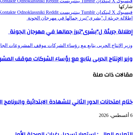
فيسبوك
‫X
لينكدإن
بينتيريست
Odnoklassniki
شاركها
فيسبوك
‫X
لينكدإن
بينتيريست
Odnoklassniki
إطلالة جريئة ل"بشرى"تبرز جمالها في مهرجان الجونة
إطلالة جريئة ل"بشرى"تبرز جمالها في مهرجان الجونة
وزير الإنتاج الحربى يتابع مع رؤساء الشركات موقف المشروعات الجار
وزير الإنتاج الحربى يتابع مع رؤساء الشركات موقف المشر
مقالات ذات صلة
ختام امتحانات الدور الثاني للشهادة الابتدائية والبرنامج 
6 أغسطس، 2026
التعليم العالي: استمرار تسجيل رغبات المرحلة الأولى