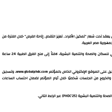
 المؤتمر العالمي للسكان والصحة والتنمية البشرية (PHDC’25)، والذي من المقرر أن يعقد تحت شعار “تمكين الأفراد.. تعزيز التقدم.. إتاحة الفرص” خلال الفترة من
وأوضح الدكتور حسام عبدالغفار، المتحدث الرسمي لوزارة الصحة والسكان، أن المجلس الصحي المصري اعتمد ساعات البرنامج العلمي للمؤتمر العالمي للسكان والصحة والتنمية البشرية، لافتاً إلى منح الفرق الطبية 24 ساعة
وأضاف “عبدالغفار” أنه يمكن لكافة أعضاء الفرق الطبية من العاملين بالمنظومة الصحية الحصول على الساعات المعتمدة من خلال استكمال مراحل التسجيل على الموقع الإلكتروني الخاص بالمؤتمر www.globalphdc.com، وتسجيل
لخاص بهم على الموقع الإلكتروني www.eventacc.com، على أن يتم تسجيل الدخول والخروج من الجلسات شخصيًا خلال أيام المؤتمر لضمان احتساب الساعات
PHDC’2) عبر الرابط التالي.