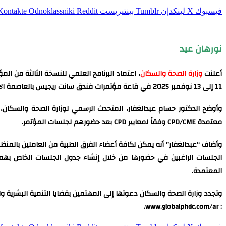
فيسبوك
‫X
لينكدإن
بينتيريست
Odnoklassniki
نورهان عيد
أعلنت
وزارة الصحة والسكان
11 إلى 13 نوفمبر 2025 في قاعة مؤتمرات فندق سانت ريجيس بالعاصمة الإدارية الجديدة، تحت الرعاية الكريمة للسيد الرئيس عبد الفتاح السيسي، رئيس جمهورية مصر العربية.
معتمدة CPD/CME وفقاً لمعايير CPD بعد حضورهم لجلسات المؤتمر.
المعتمدة.
وتجدد وزارة الصحة والسكان دعوتها إلى المهتمين بقضايا التنمية البشرية والسكان والص
: www.globalphdc.com/ar.