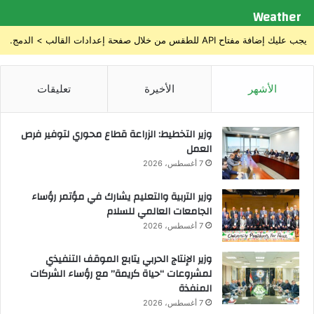
ا
Weather
ل
ق
يجب عليك إضافة مفتاح API للطقس من خلال صفحة إعدادات القالب > الدمج.
د
ر
ا
الأشهر
الأخيرة
تعليقات
ت
ل
ط
وزير التخطيط: الزراعة قطاع محوري لتوفير فرص
ل
العمل
ا
7 أغسطس، 2026
ب
ا
وزير التربية والتعليم يشارك في مؤتمر رؤساء
ل
الجامعات العالمي للسلام
ش
7 أغسطس، 2026
ه
ا
وزير الإنتاج الحربي يتابع الموقف التنفيذي
د
لمشروعات “حياة كريمة” مع رؤساء الشركات
ا
المنفذة
ت
7 أغسطس، 2026
ا