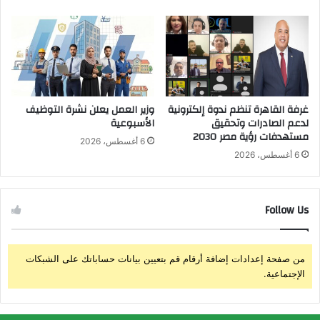
إ
ش
ل
ف
ك
ي
ت
ا
ر
ت
و
ا
ن
ل
ي
غرفة القاهرة تنظم ندوة إلكترونية
وزير العمل يعلن نشرة التوظيف
ص
لدعم الصادرات وتحقيق
الأسبوعية
ل
مستهدفات رؤية مصر 2030
ح
ت
6 أغسطس، 2026
ة
س
6 أغسطس، 2026
ا
ج
ل
ي
ن
ل
Follow Us
ف
ا
س
خ
ي
ت
ة
ب
من صفحة إعدادات إضافة أرقام قم بتعيين بيانات حساباتك على الشبكات
ا
الإجتماعية.
ر
ا
ت