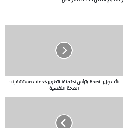
ن
ا
ئ
ب
و
ز
ي
ر
ا
نائب وزير الصحة يترأس اجتماعًا لتطوير خدمات مستشفيات
ل
الصحة النفسية
ص
ح
ة
غ
ي
دً
ت
ا
ر
ا
أ
ل