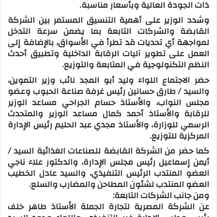
ذات الجودة العالية وبأسعار مناسبة.
وشدد الوزير على أهمية التنسيق المستمر بين الشركة
القابضة والشركات التابعة بما يضمن سرعة التدخل
لمواجهة أي تحديات قد تطرأ في الأسواق، بالإضافة إلى
العمل على تطوير آليات الرقابة الداخلية وتطبيق أحدث
النظم التكنولوجية في المتابعة والتوزيع.
حضر الاجتماع اللواء وليد أبو المجد نائب وزير التموين،
والسيد / طارق حسانين رئيس غرفة صناعة الحبوب وعضو
مجلس النواب، والأستاذ حسام الجراحي مساعد الوزير
للرقابة والأستاذ أحمد كمال مساعد الوزير والمتحدث
الرسمي للوزارة، والأستاذ مجدي عبد الحليم رئيس الإدارة
المركزية للتوزيع.
كما حضر من الشركة القابضة للصناعات الغذائية السيد /
أيمن إسماعيل رئيس مجلس الإدارة، والدكتور علاء ناجي
العضو المنتدب الرئيس التنفيذي، والسيد عادل الخطيب
العضو المنتدب لشئون المطاحن والمضارب والسلع.
ومن جانب الشركات التابعة:
عن الشركة المصرية لتجارة الجملة الأستاذ طاهر خلف