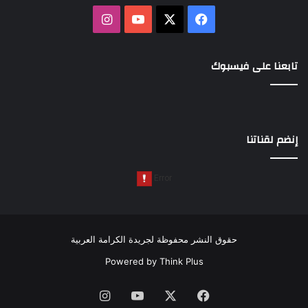
‫X
فيسبوك
‫YouTube
انستقرام
تابعنا على فيسبوك
إنضم لقناتنا
حقوق النشر محفوظة لجريدة الكرامة العربية
Powered by
Think Plus
فيسبوك
‫X
‫YouTube
انستقرام