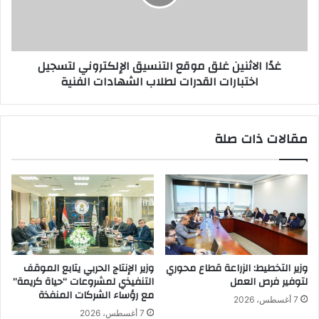
س
ا
ا
ث
ج
ن
ت
ي
غدًا الاثنين غلق موقع التنسيق الإلكتروني لتسجيل
م
ن
اختبارات القدرات لطلاب الشهادات الفنية
ا
غ
عً
ل
ا
ق
ل
م
مقالات ذات صلة
ت
و
ط
ق
و
ع
ي
ا
ر
ل
خ
ت
د
ن
م
س
ا
ي
وزير التخطيط: الزراعة قطاع محوري
وزير الإنتاج الحربي يتابع الموقف
ت
ق
لتوفير فرص العمل
التنفيذي لمشروعات “حياة كريمة”
م
ا
مع رؤساء الشركات المنفذة
7 أغسطس، 2026
س
ل
7 أغسطس، 2026
ت