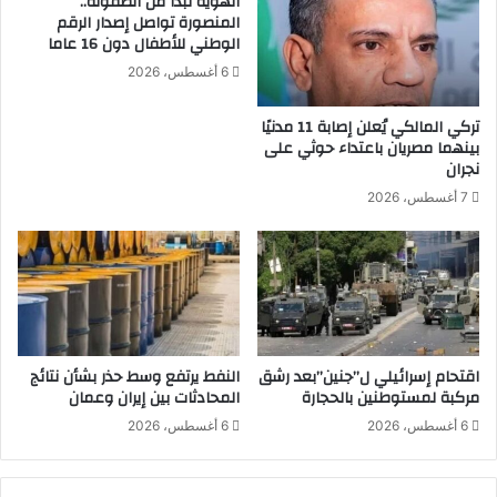
الهوية تبدأ من الطفولة..
المنصورة تواصل إصدار الرقم
إ
ب
الوطني للأطفال دون 16 عاما
ل
ي
ى
ط
6 أغسطس، 2026
ا
ر
ل
ى
تركي المالكي يُعلن إصابة 11 مدنيًا
ق
ا
بينهما مصريان باعتداء حوثي على
ا
ل
نجران
ه
ق
7 أغسطس، 2026
ر
ا
ة
ه
ر
ة
اقتحام إسرائيلي ل”جنين”بعد رشق
النفط يرتفع وسط حذر بشأن نتائج
مركبة لمستوطنين بالحجارة
المحادثات بين إيران وعمان
6 أغسطس، 2026
6 أغسطس، 2026