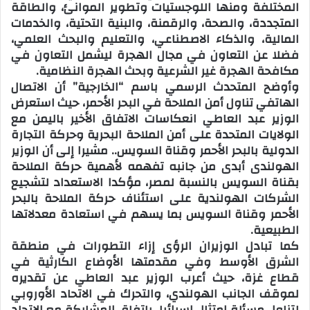
المختلفة ومنها اللوجستيات وتطوير الموانئ، والطاقة
المتجددة، والصحة، والرقمنة، والبنية التحتية، والخدمات
المالية، والذكاء الاصطناعي، والتعليم والبحث العلمي،
فضلا عن التعاون في مجال الهجرة ليشمل التعاون في
مكافحة الهجرة غير الشرعية وبحث الهجرة النظامية.
وأوضح المتحدث الرسمي باسم “الخارجية” أن الاتصال
الهاتفي تناول أمن الملاحة في البحر الأحمر، حيث استعرض
الوزير عبد العاطي انعكاسات الاتفاق الأخير باليمن مع
الولايات المتحدة على أمن الملاحة البحرية وحركة التجارة
الدولية بالبحر الأحمر وقناة السويس.. مشيرا إلى أن الوزير
الهولندى أبدى من جانبه تفهمه لأهمية حركة الملاحة
بقناة السويس بالنسبة لمصر، مؤكدا الاستعداد لتشجيع
الشركات الهولندية على استئناف حركة الملاحة بالبحر
الأحمر وقناة السويس بما يسهم في استعادة معدلاتها
الطبيعية.
كما تبادل الوزيران الرؤى إزاء التطورات في منطقة
الشرق الأوسط وفي مقدمتها الأوضاع الكارثية في
قطاع غزة، حيث أعرب الوزير عبد العاطي عن تقديره
لموقف الجانب الهولندي، والتحرك في الاتحاد الأوروبي
لتناول مسألة امتثال إسرائيل باتفاق المشاركة مع الاتحاد