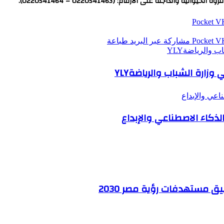
جنة على الأرقام: (0220541463 – 0220541464).
‫Pocket
‫Pocket
مشاركة عبر البريد
طباعة
والرياضةYLY
ارة الشباب والرياضةYLY
اعي والإبداع
الذكاء الاصطناعي والإبداع
ق مستهدفات رؤية مصر 2030