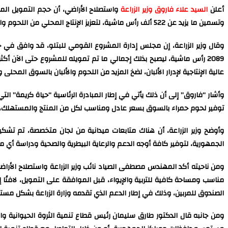
أعلن
السيد علاء فاروق وزير الزراعة
وتسمين ما يزيد عن 522 ألف رأس ماشية، لتعزيز الإنتاج المحلي من اللحوم والألبان.
عالية الإنتاجية لإدرار الألبان، لضخ المزيد من اللحوم والألبان بالسوق المحلى
وأشار “فاروق” إلى أن ذلك يأتي في إطار المبادرة الرئاسية “حياة كريمة” 
توفير لحوم حمراء بالسوق بسعر عادل ومناسب لكل من المنتج والمستهلك، بال
وأوضح وزير الزراعة، أن هناك متابعات ميدانية من لجان متخصصة، تم تشكي
الجمهورية، لتوفير كافة أوجه الدعم والرعاية البيطرية والصحية ودراسة أ
ومن ناحيته أكد المهندس مصطفى الصياد نائب وزير الزراعة واستصلاح الأراضى
مناسب ومساحة كافية للتربية والإيواء، قبل الموافقة على التمويل، لافتًا
الصندوق للمربين، وذلك في إطار الدعم الذي تقدمه وزارة الزراعة بشكل مستم
ومن جانبه قال الدكتور طارق سليمان رئيس قطاع تنمية الثروة الحيوانية وا