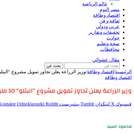
عالم الرياضة
مصر اليوم
اقتصاد وطاقة
ثقافة و فن
عربي ودولي
تحقيقات وتقارير
حوادث
صحة وتعليم
محافظات
مقال عشوائي
بحث عن
الرئيسية
/
اقتصاد وطاقة
/
وزير الزراعة يعلن تجاوز تمويل مشروع “البتلو” 10 مليارات ج
اقتصاد وطاقة
وزير الزراعة يعلن تجاوز تمويل مشروع “البتلو” 10 مليارات جنيه
فيسبوك
‫X
لينكدإن
بينتيريست
Odnoklassniki
محمود السيد