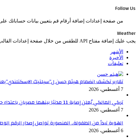
Follow Us
من صفحة إعدادات إضافة أرقام قم بتعيين بيانات حساباتك على 
Weather
يجب عليك إضافة مفتاح API للطقس من خلال صفحة إعدادات القالب > الدمج.
الأشهر
الأخيرة
تعليقات
تقارير تكشف انضمام هيثم حسن ل”سيلتيك الاسكتلندي”بعقد ح
7 أغسطس، 2026
تركي المالكي يُعلن إصابة 11 مدنيًا بينهما مصريان باعتداء حوثي على نجران
7 أغسطس، 2026
الهوية تبدأ من الطفولة.. المنصورة تواصل إصدار الرقم الوطني لل
6 أغسطس، 2026