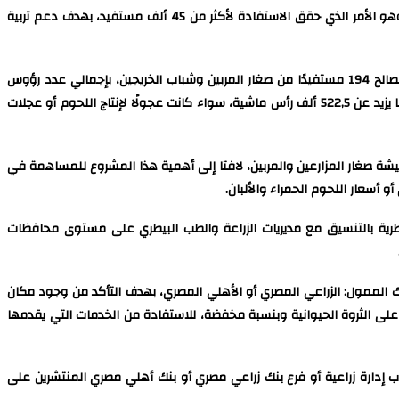
واستصلاح الأراضي، أن حجم التمويل الممنوح للمشروع القومي للبتلو قد تجاوز حتى الآن حاجز الـ 10 مليارات جنيه، وهو الأمر الذي حقق الاستفادة لأكثر من 45 ألف مستفيد، بهدف دعم تربية
وقال وزير الزراعة، إن مجلس إدارة المشروع القومي للبتلو، قد وافق في جلسته الأخيرة، على اعتماد مبلغ 337 مليونًا و832 ألف جنيه، كتمويل جديد لصالح 194 مستفيدًا من صغار المربين وشباب الخريجين، بإجمالي عدد رؤوس
2089 رأس ماشية، ليصبح بذلك إجمالي ما تم تمويله للمشروع حتى الآن أكثر من 10مليارات و53 مليون جنيه لحوالي 45,1 ألف مستفيد، لتربية وتسمين ما يزيد عن 522,5 ألف رأس ماشية، سواء كانت عجولًا لإنتاج اللحوم أو عجلات
يشة صغار المزارعين والمربين، لافتا إلى أهمية هذا المشروع للمساهمة في
أسعار اللحوم الحمراء والألبان.
بيطرية بالتنسيق مع مديريات الزراعة والطب البيطري على مستوى محافظات
بنك الممول: الزراعي المصري أو الأهلي المصري، بهدف التأكد من وجود مكان
 على الثروة الحيوانية وبنسبة مخفضة، للاستفادة من الخدمات التي يقدمها
رب إدارة زراعية أو فرع بنك زراعي مصري أو بنك أهلي مصري المنتشرين على