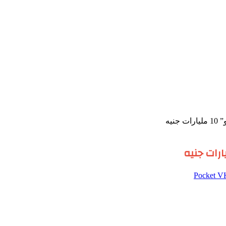
نيه
‫Pocket