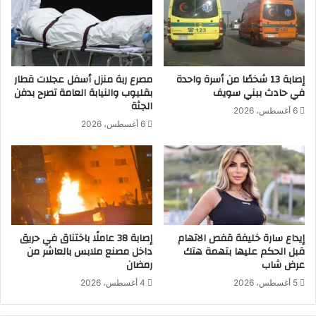
ه
ر
ة
ل
ب
إصابة 13 شخصًا من أسرة واحدة
مصرع ربة منزل أسفل عجلات قطار
ح
في حادث ببني سويف
بقليوب والنيابة العامة تصرح بدفن
ث
الجثة
6 أغسطس، 2026
و
6 أغسطس، 2026
ق
ف
ح
ر
ب
غ
ز
ة
إيداع سارة خليفة قفص الاتهام
إصابة 38 عاملًا باختناق في حريق
قبل الحكم عليها بتهمة هتك
داخل مصنع ملابس بالعاشر من
عرض شاب
رمضان
5 أغسطس، 2026
4 أغسطس، 2026