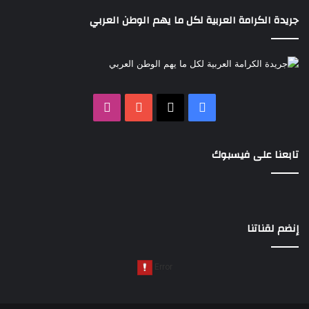
جريدة الكرامة العربية لكل ما يهم الوطن العربي
‫X
فيسبوك
‫YouTube
انستقرام
تابعنا على فيسبوك
إنضم لقناتنا