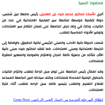
محمود السيد
أجرى
الأستاذ الدكتور محمد ضياء زين العابدين
، رئيس جامعة عين شمس،
جولة تفقدية موسعة لمتابعة سير العملية الامتحانية في عدد من
الكليات، وذلك في إطار حرص الجامعة على ضمان انتظام سير الامتحانات
وتوفير الأجواء المناسبة للطلاب.
شملت الجولة كلية الآداب، والمبنى الرئيسي لكلية الحقوق، بالإضافة إلى
الخيمة الامتحانية ومبنى الامتحانات. كما تفقد الدكتور ضياء مبنى كلية
الآثار، للتأكد من جاهزية كافة اللجان والالتزام بالضوابط والمعايير المقررة
للامتحانات.
وقد اطمأن رئيس الجامعة على توفر سبل الراحة للطلاب والتزام الكليات
بالجداول الزمنية المحددة للامتحانات وكلف سيادته امين الجامعة المساعد
لقطاع التعليم والطلاب بتيسير كافه سبل الراحه للطلاب أثناء فترة
الامتحانات.
إطلاق المرحلة الجديدة من اختبار الجین الریاضي Gene-Next