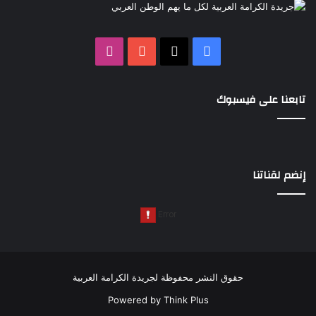
‫X
فيسبوك
‫YouTube
انستقرام
تابعنا على فيسبوك
إنضم لقناتنا
حقوق النشر محفوظة لجريدة الكرامة العربية
Powered by
Think Plus