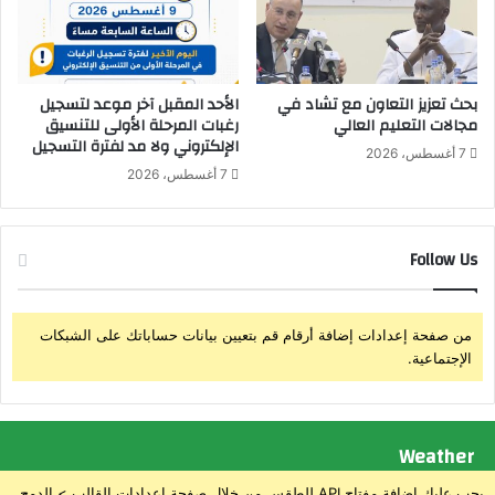
ت
ف
ق
س
ى
ا
ا
د
ل
و
بحث تعزيز التعاون مع تشاد في
الأحد المقبل آخر موعد لتسجيل
ص
مجالات التعليم العالي
رغبات المرحلة الأولى للتنسيق
ز
الإلكتروني ولا مد لفترة التسجيل
ح
ا
7 أغسطس، 2026
ة
ر
7 أغسطس، 2026
ة
ا
ل
Follow Us
ت
م
و
ي
من صفحة إعدادات إضافة أرقام قم بتعيين بيانات حساباتك على الشبكات
ن
الإجتماعية.
Weather
يجب عليك إضافة مفتاح API للطقس من خلال صفحة إعدادات القالب > الدمج.