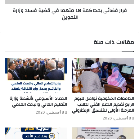
ا
ى
قرار قضائى بمحاكمة 18 متهما في قضية فساد وزارة
ل
ب
التموين
ط
م
ب
ح
ي
ا
ا
ك
مقالات ذات صلة
ل
م
م
ة
ن
1
ع
8
ق
م
د
ت
ع
ه
ل
م
ى
ا
الجامعات الحكومية تواصل لليوم
الحصاد الأسبوعي لأنشطة وزارة
ه
ف
الرابع تقديم الدعم الفني لطلاب
التعليم العالي والبحث العلمي
ا
ي
المرحلة الأولى للتنسيق الإلكتروني
8 أغسطس، 2026
م
ق
8 أغسطس، 2026
ش
ض
م
ي
ل
ة